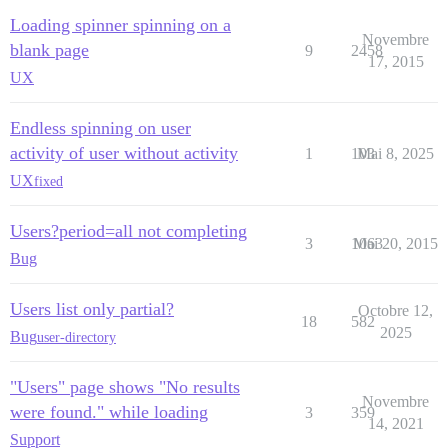
Loading spinner spinning on a
Novembre
blank page
9
2458
17, 2015
UX
Endless spinning on user
activity of user without activity
1
103
Mai 8, 2025
UX
fixed
Users?period=all not completing
3
1063
Mai 20, 2015
Bug
Users list only partial?
Octobre 12,
18
582
2025
Bug
user-directory
"Users" page shows "No results
Novembre
were found." while loading
3
359
14, 2021
Support