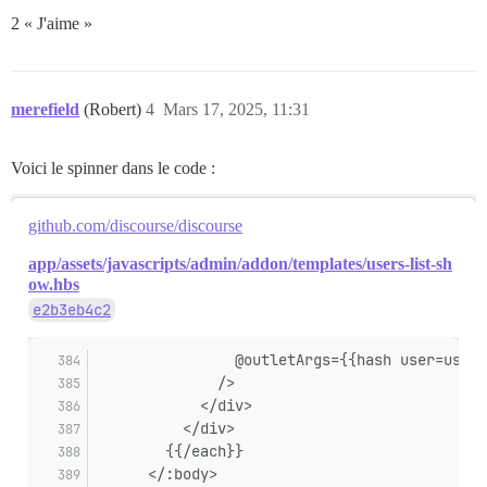
2 « J'aime »
merefield
(Robert)
4
Mars 17, 2025, 11:31
Voici le spinner dans le code :
github.com/discourse/discourse
app/assets/javascripts/admin/addon/templates/users-list-sh
ow.hbs
e2b3eb4c2
                @outletArgs={{hash user=user 
              />
            </div>
          </div>
        {{/each}}
      </:body>