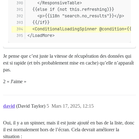
    </ResponsiveTable>
  {{else if (not this.refreshing)}}
    <p>{{i18n "search.no_results"}}</p>
  {{/if}}
  <ConditionalLoadingSpinner @condition={{thi
</LoadMore>
Je pense que c’est juste la vitesse de récupération des données qui
est si rapide (et très probablement mise en cache) qu’elle n’apparaît
pas.
2 « J'aime »
david
(David Taylor)
5
Mars 17, 2025, 12:15
Oui, il y a un spinner, mais il est juste ajouté en bas de la liste, donc
il est normalement hors de l’écran. Cela devrait améliorer la
situation :