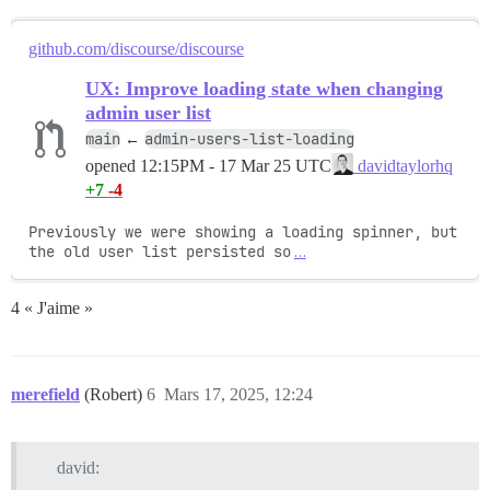
github.com/discourse/discourse
UX: Improve loading state when changing
admin user list
main
admin-users-list-loading
←
opened
12:15PM - 17 Mar 25 UTC
davidtaylorhq
+7
-4
Previously we were showing a loading spinner, but 
the old user list persisted so
…
4 « J'aime »
merefield
(Robert)
6
Mars 17, 2025, 12:24
david: