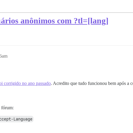
uários anônimos com ?tl=[lang]
26am
i corrigido no ano passado
. Acredito que tudo funcionou bem após a 
 fórum:
ccept-Language