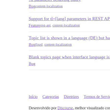
Bug
content-localization
Support for tl=[lang] parameters in REST AP
Feature
rest-api
,
content-localization
Topic list is shown in a language (DE) but ha
Bug
fixed
,
content-localization
Blank topics page when interface language i
Bug
Início
Categorias
Diretrizes
Termos de Servi
Desenvolvido por
Discourse
, melhor visualizado co