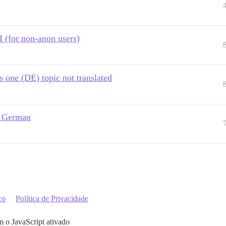
I (for non-anon users)
s one (DE) topic not translated
s German
ço
Política de Privacidade
m o JavaScript ativado