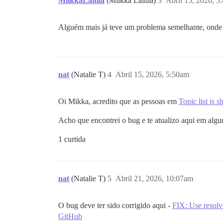
MiikkaLaitila
(Miikka Laitila)
3
Abril 15, 2026, 5
Alguém mais já teve um problema semelhante, onde 
nat
(Natalie T)
4
Abril 15, 2026, 5:50am
Oi Mikka, acredito que as pessoas em
Topic list is 
Acho que encontrei o bug e te atualizo aqui em al
1 curtida
nat
(Natalie T)
5
Abril 21, 2026, 10:07am
O bug deve ter sido corrigido aqui -
FIX: Use resolve
GitHub