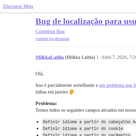
Discourse Meta
Bug de localização para us
Contribuir
Bug
content-localization
MiikkaLaitila
(Miikka Laitila)
1
Abril 7, 2026, 7:
Olá,
Isso é parcialmente semelhante a
um problema que fo
falhas em janeiro
Problema:
Temos todos os seguintes campos ativados em nosso
Definir idioma a partir do cabeçalho A
Definir idioma a partir do cookie
Definir idioma a partir do parâmetro