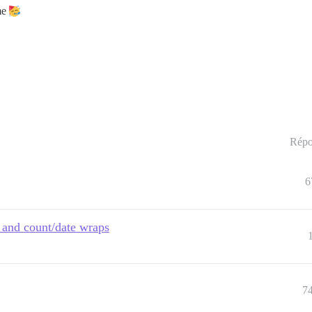
me
Répo
6
s and count/date wraps
7