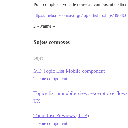
Pour compléter, voici le nouveau composant de thè
https://meta.discourse.org/t/topic-list-tooltips/390466
2 « J'aime »
Sujets connexes
Sujet
MD Topic List Mobile component
Theme component
Topics list in mobile view: excerpt overflow
UX
Topic List Previews (TLP)
Theme component