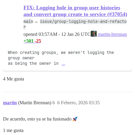
FIX: Logging hole in group user histories
and convert group create to service (#37054)
main
issue/group-logging-hole-and-refacto
←
r
opened
03:57AM - 12 Jan 26 UTC
martin-brennan
+501
-25
When creating groups, we weren't logging the 
group owner

as being the owner in 
…
4 Me gusta
martin
(Martin Brennan)
6
6 Febrero, 2026 03:35
De acuerdo, esto ya se ha fusionado
1 me gusta