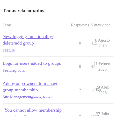
Temas relacionados
Tema
Respuestas
Vistas
Actividad
New logging functionality:
6 Agosto
delete/add group
0
415
2019
Feature
Logs for users added to groups
11 Febrero
0
47
2025
Feature
groups
Add group owners to manage
29 Abril
group membership
2
11960
2026
Site Management
groups
,
how-to
"You cannot allow membership
27 Julio