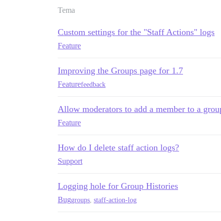
Tema
Custom settings for the "Staff Actions" logs
Feature
Improving the Groups page for 1.7
Feature
feedback
Allow moderators to add a member to a grou
Feature
How do I delete staff action logs?
Support
Logging hole for Group Histories
Bug
groups
,
staff-action-log