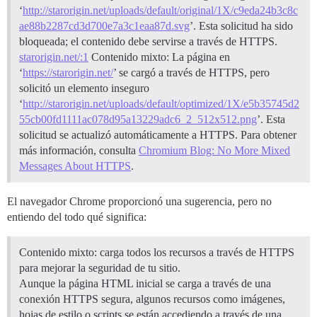
‘
http://starorigin.net/uploads/default/original/1X/c9eda24b3c8c
ae88b2287cd3d700e7a3c1eaa87d.svg
’. Esta solicitud ha sido
bloqueada; el contenido debe servirse a través de HTTPS.
starorigin.net/:1
Contenido mixto: La página en
‘
https://starorigin.net/
’ se cargó a través de HTTPS, pero
solicitó un elemento inseguro
‘
http://starorigin.net/uploads/default/optimized/1X/e5b35745d2
55cb00fd1111ac078d95a13229adc6_2_512x512.png
’. Esta
solicitud se actualizó automáticamente a HTTPS. Para obtener
más información, consulta
Chromium Blog: No More Mixed
Messages About HTTPS
.
El navegador Chrome proporcionó una sugerencia, pero no
entiendo del todo qué significa:
Contenido mixto: carga todos los recursos a través de HTTPS
para mejorar la seguridad de tu sitio.
Aunque la página HTML inicial se carga a través de una
conexión HTTPS segura, algunos recursos como imágenes,
hojas de estilo o scripts se están accediendo a través de una