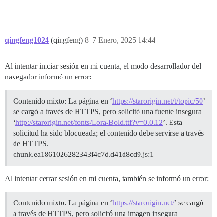
qingfeng1024
(qingfeng)
8
7 Enero, 2025 14:44
Al intentar iniciar sesión en mi cuenta, el modo desarrollador del
navegador informó un error:
Contenido mixto: La página en ‘
https://starorigin.net/t/topic/50
’
se cargó a través de HTTPS, pero solicitó una fuente insegura
‘
http://starorigin.net/fonts/Lora-Bold.ttf?v=0.0.12
’. Esta
solicitud ha sido bloqueada; el contenido debe servirse a través
de HTTPS.
chunk.ea1861026282343f4c7d.d41d8cd9.js:1
Al intentar cerrar sesión en mi cuenta, también se informó un error:
Contenido mixto: La página en ‘
https://starorigin.net/
’ se cargó
a través de HTTPS, pero solicitó una imagen insegura