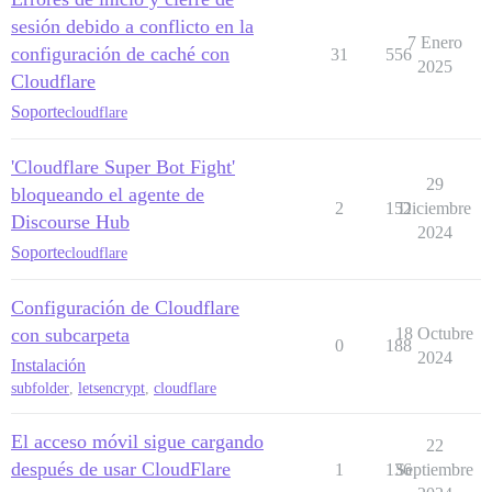
sesión debido a conflicto en la
7 Enero
configuración de caché con
31
556
2025
Cloudflare
Soporte
cloudflare
'Cloudflare Super Bot Fight'
29
bloqueando el agente de
2
152
Diciembre
Discourse Hub
2024
Soporte
cloudflare
Configuración de Cloudflare
con subcarpeta
18 Octubre
0
188
2024
Instalación
subfolder
,
letsencrypt
,
cloudflare
El acceso móvil sigue cargando
22
después de usar CloudFlare
1
136
Septiembre