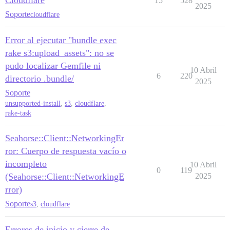
Cloudflare
15
528
2025
Soporte
cloudflare
Error al ejecutar "bundle exec
rake s3:upload_assets": no se
pudo localizar Gemfile ni
10 Abril
6
220
directorio .bundle/
2025
Soporte
unsupported-install
,
s3
,
cloudflare
,
rake-task
Seahorse::Client::NetworkingEr
ror: Cuerpo de respuesta vacío o
incompleto
10 Abril
0
119
(Seahorse::Client::NetworkingE
2025
rror)
Soporte
s3
,
cloudflare
Errores de inicio y cierre de