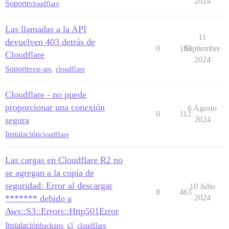
2024
Soporte
cloudflare
Las llamadas a la API
11
devuelven 403 detrás de
0
183
Septiembre
Cloudflare
2024
Soporte
rest-api
,
cloudflare
Cloudflare - no puede
proporcionar una conexión
6 Agosto
0
112
segura
2024
Instalación
cloudflare
Las cargas en Cloudflare R2 no
se agregan a la copia de
seguridad: Error al descargar
10 Julio
8
463
******* debido a
2024
Aws::S3::Errors::Http501Error
Instalación
backups
,
s3
,
cloudflare