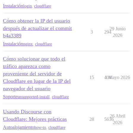
Instalación
login
,
cloudflare
Cómo obtener la IP del usuario
después de actualizar el commit
29 Junio
3
294
b4a3389
2026
Instalación
nginx
,
cloudflare
Cómo solucionar que todo el
tráfico aparezca como
proveniente del servidor de
15
404
1 Mayo 2026
Cloudflare en lugar de la IP del
navegador del usuario
Soporte
unsupported-install
,
cloudflare
Usando Discourse con
26 Abril
Cloudflare: Mejores prácticas
28
5636
2026
Autoalojamiento
how-to
,
cloudflare