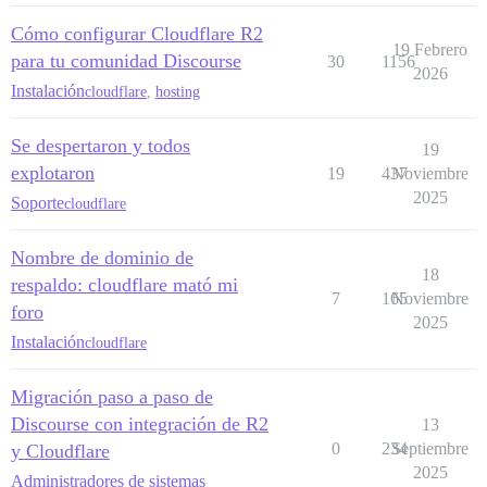
Cómo configurar Cloudflare R2
19 Febrero
para tu comunidad Discourse
30
1156
2026
Instalación
cloudflare
,
hosting
Se despertaron y todos
19
explotaron
19
437
Noviembre
2025
Soporte
cloudflare
Nombre de dominio de
18
respaldo: cloudflare mató mi
7
165
Noviembre
foro
2025
Instalación
cloudflare
Migración paso a paso de
Discourse con integración de R2
13
0
234
Septiembre
y Cloudflare
2025
Administradores de sistemas