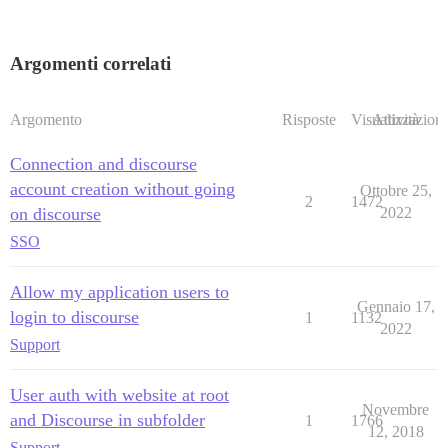
Argomenti correlati
Argomento
Risposte
Visualizzazioni
Attività
Connection and discourse
account creation without going
Ottobre 25,
2
1472
on discourse
2022
SSO
Allow my application users to
Gennaio 17,
login to discourse
1
1132
2022
Support
User auth with website at root
Novembre
and Discourse in subfolder
1
1766
12, 2018
Support