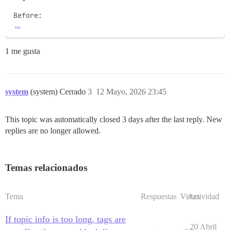
…
1 me gusta
system
(system) Cerrado
3
12 Mayo, 2026 23:45
This topic was automatically closed 3 days after the last reply. New
replies are no longer allowed.
Temas relacionados
Tema
Respuestas
Vistas
Actividad
If topic info is too long, tags are
20 Abril