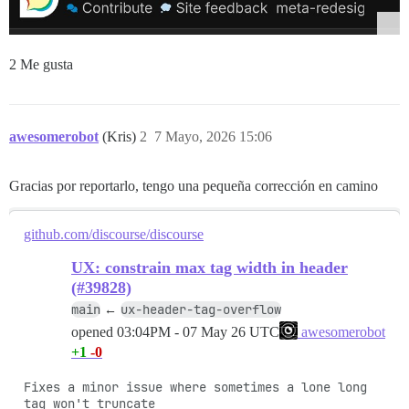
2 Me gusta
awesomerobot
(Kris)
2
7 Mayo, 2026 15:06
Gracias por reportarlo, tengo una pequeña corrección en camino
github.com/discourse/discourse
UX: constrain max tag width in header
(#39828)
main
ux-header-tag-overflow
←
opened
03:04PM - 07 May 26 UTC
awesomerobot
+1
-0
Fixes a minor issue where sometimes a lone long 
tag won't truncate 
