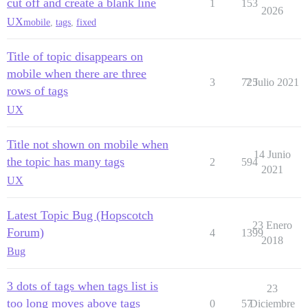
cut off and create a blank line
1
153
2026
UX
mobile
,
tags
,
fixed
Title of topic disappears on
mobile when there are three
3
725
7 Julio 2021
rows of tags
UX
Title not shown on mobile when
14 Junio
the topic has many tags
2
594
2021
UX
Latest Topic Bug (Hopscotch
23 Enero
Forum)
4
1399
2018
Bug
3 dots of tags when tags list is
23
too long moves above tags
0
57
Diciembre