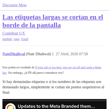
Discourse Meta
Las etiquetas largas se cortan en el
borde de la pantalla
Contribuir
UX
,
,
mobile
tags
fixed
NateDhaliwal
(Nate Dhaliwal)
1
27 Abril, 2026 07:58
Esto podría ser resultado de
If topic info is too long, tags are cut off and create a blank
line
. Sin embargo, ¿la PR allí parece contradecir esto?
Si hay demasiadas etiquetas o si los nombres de las etiquetas son
demasiado largos, simplemente se cortan sin puntos suspensivos al
final.