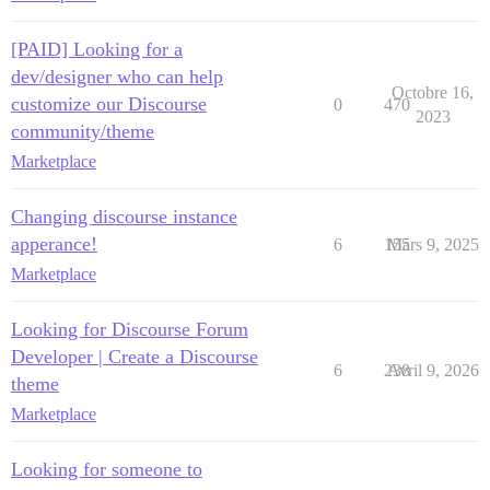
[PAID] Looking for a
dev/designer who can help
Octobre 16,
customize our Discourse
0
470
2023
community/theme
Marketplace
Changing discourse instance
apperance!
6
155
Mars 9, 2025
Marketplace
Looking for Discourse Forum
Developer | Create a Discourse
6
238
Avril 9, 2026
theme
Marketplace
Looking for someone to