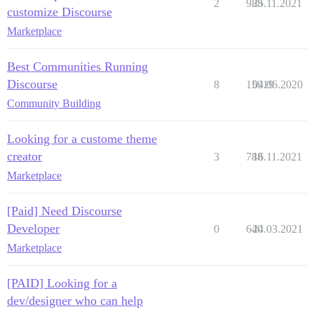
2
988
25.11.2021
customize Discourse
Marketplace
Best Communities Running
Discourse
8
15919
04.06.2020
Community Building
Looking for a custome theme
creator
3
788
16.11.2021
Marketplace
[Paid] Need Discourse
Developer
0
640
24.03.2021
Marketplace
[PAID] Looking for a
dev/designer who can help