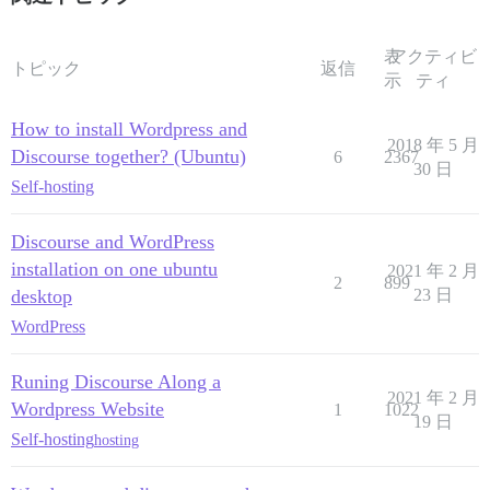
表
アクティビ
トピック
返信
示
ティ
How to install Wordpress and
2018 年 5 月
Discourse together? (Ubuntu)
6
2367
30 日
Self-hosting
Discourse and WordPress
installation on one ubuntu
2021 年 2 月
2
899
desktop
23 日
WordPress
Runing Discourse Along a
2021 年 2 月
Wordpress Website
1
1022
19 日
Self-hosting
hosting