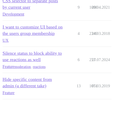
CSS selector to separate posts
by current user
9
1698
20.04.2021
Development
I want to customize UI based on
the users group membership
4
2349
24.03.2018
UX
Silence status to block ability to
use reactions as well
6
253
27.07.2024
Feature
moderation
,
reactions
Hide specific content from
admin (a different take)
13
1071
05.03.2019
Feature