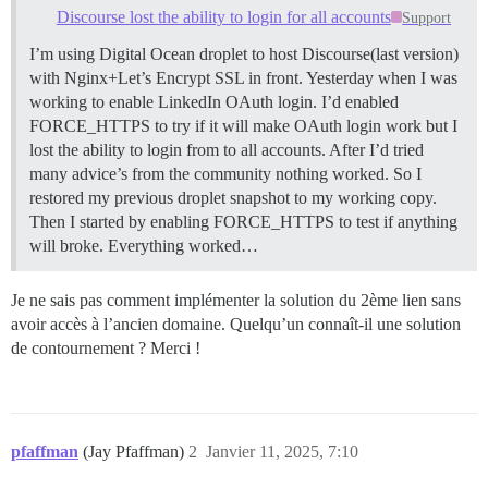
Discourse lost the ability to login for all accounts
Support
I’m using Digital Ocean droplet to host Discourse(last version)
with Nginx+Let’s Encrypt SSL in front. Yesterday when I was
working to enable LinkedIn OAuth login. I’d enabled
FORCE_HTTPS to try if it will make OAuth login work but I
lost the ability to login from to all accounts. After I’d tried
many advice’s from the community nothing worked. So I
restored my previous droplet snapshot to my working copy.
Then I started by enabling FORCE_HTTPS to test if anything
will broke. Everything worked…
Je ne sais pas comment implémenter la solution du 2ème lien sans
avoir accès à l’ancien domaine. Quelqu’un connaît-il une solution
de contournement ? Merci !
pfaffman
(Jay Pfaffman)
2
Janvier 11, 2025, 7:10