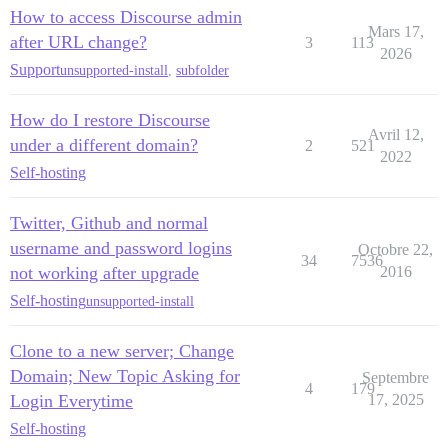
How to access Discourse admin
Mars 17,
after URL change?
3
113
2026
Support
unsupported-install
,
subfolder
How do I restore Discourse
Avril 12,
under a different domain?
2
521
2022
Self-hosting
Twitter, Github and normal
username and password logins
Octobre 22,
34
7536
not working after upgrade
2016
Self-hosting
unsupported-install
Clone to a new server; Change
Domain; New Topic Asking for
Septembre
4
179
Login Everytime
17, 2025
Self-hosting