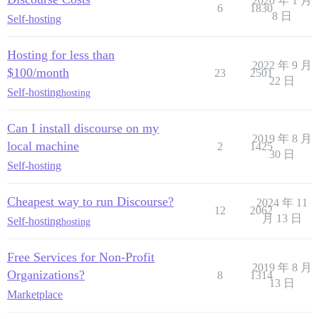
2020 年 1 月
6
1830
8 日
Self-hosting
Hosting for less than
2022 年 9 月
$100/month
23
2501
22 日
Self-hosting
hosting
Can I install discourse on my
2019 年 8 月
local machine
2
1425
30 日
Self-hosting
Cheapest way to run Discourse?
2024 年 11
12
2062
月 13 日
Self-hosting
hosting
Free Services for Non-Profit
2019 年 8 月
Organizations?
8
1314
13 日
Marketplace