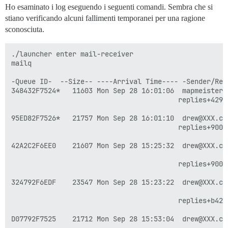
Ho esaminato i log eseguendo i seguenti comandi. Sembra che si
stiano verificando alcuni fallimenti temporanei per una ragione
sconosciuta.
./launcher enter mail-receiver

mailq

-Queue ID-  --Size-- ----Arrival Time---- -Sender/Reci
348432F7524*   11603 Mon Sep 28 16:01:06  mapmeister@X
                                         replies+429b
95ED82F7526*   21757 Mon Sep 28 16:01:10  drew@XXX.com
                                         replies+9009
42A2C2F6EE0    21607 Mon Sep 28 15:25:32  drew@XXX.com
                                                     
                                         replies+9009
324792F6EDF    23547 Mon Sep 28 15:23:22  drew@XXX.com
                                                     
                                         replies+b42b
D07792F7525    21712 Mon Sep 28 15:53:04  drew@XXX.com