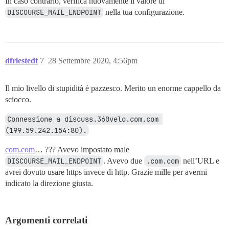
In caso contrario, verifica nuovamente il valore di
DISCOURSE_MAIL_ENDPOINT
nella tua configurazione.
dfriestedt
7
28 Settembre 2020, 4:56pm
Il mio livello di stupidità è pazzesco. Merito un enorme cappello da
sciocco.
Connessione a discuss.360velo.com.com 
(199.59.242.154:80).
com.com
… ??? Avevo impostato male
DISCOURSE_MAIL_ENDPOINT
. Avevo due
.com.com
nell’URL e
avrei dovuto usare https invece di http. Grazie mille per avermi
indicato la direzione giusta.
Argomenti correlati