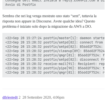
Consegna dell'email inviata a reply.EXAMPLE.com a Disc
Sembra che nei log venga mostrato uno stato “sent”, tuttavia la
risposta non appare in Discourse. Avete qualche idea? Questo
problema è iniziato solo dopo la migrazione da AWS a DO.
<22>Sep 28 15:27:24 postfix/master[1]: daemon started
<22>Sep 28 15:28:32 postfix/smtpd[82]: connect from m
<22>Sep 28 15:28:32 postfix/smtpd[82]: B56602F7524: c
<22>Sep 28 15:28:32 postfix/cleanup[89]: B56602F7524:
<22>Sep 28 15:28:32 postfix/qmgr[81]: B56602F7524: fr
<22>Sep 28 15:28:32 postfix/smtpd[82]: disconnect fro
<23>Sep 28 15:28:32 receive-mail[91]: Recipient: repl
<22>Sep 28 15:28:32 postfix/pipe[90]: B56602F7524: to
dfriestedt
2
28 Settembre 2020, 4:06pm