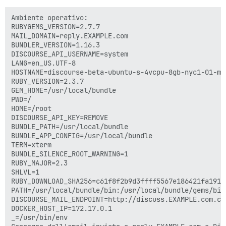
Ambiente operativo:

RUBYGEMS_VERSION=2.7.7

MAIL_DOMAIN=reply.EXAMPLE.com

BUNDLER_VERSION=1.16.3

DISCOURSE_API_USERNAME=system

LANG=en_US.UTF-8

HOSTNAME=discourse-beta-ubuntu-s-4vcpu-8gb-nyc1-01-mai
RUBY_VERSION=2.3.7

GEM_HOME=/usr/local/bundle

PWD=/

HOME=/root

DISCOURSE_API_KEY=REMOVE

BUNDLE_PATH=/usr/local/bundle

BUNDLE_APP_CONFIG=/usr/local/bundle

TERM=xterm

BUNDLE_SILENCE_ROOT_WARNING=1

RUBY_MAJOR=2.3

SHLVL=1

RUBY_DOWNLOAD_SHA256=c61f8f2b9d3ffff5567e186421fa191f
PATH=/usr/local/bundle/bin:/usr/local/bundle/gems/bin
DISCOURSE_MAIL_ENDPOINT=http://discuss.EXAMPLE.com.co
DOCKER_HOST_IP=172.17.0.1

_=/usr/bin/env
