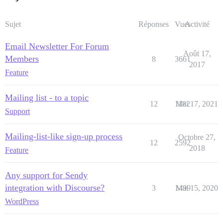
Sujet
Réponses
Vues
Activité
Email Newsletter For Forum
Août 17,
Members
8
3661
2017
Feature
Mailing list - to a topic
12
1182
Mai 17, 2021
Support
Mailing-list-like sign-up process
Octobre 27,
12
2592
2018
Feature
Any support for Sendy
integration with Discourse?
3
1499
Mai 15, 2020
WordPress