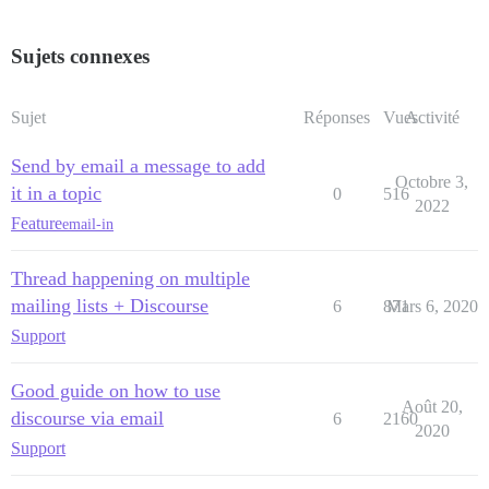
Sujets connexes
Sujet
Réponses
Vues
Activité
Send by email a message to add
Octobre 3,
it in a topic
0
516
2022
Feature
email-in
Thread happening on multiple
mailing lists + Discourse
6
871
Mars 6, 2020
Support
Good guide on how to use
Août 20,
discourse via email
6
2160
2020
Support