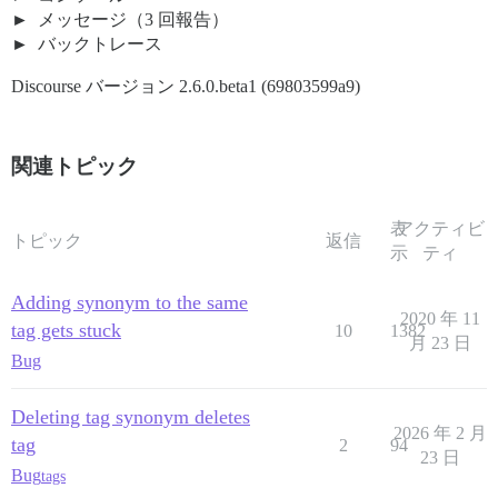
メッセージ（3 回報告）
バックトレース
Discourse バージョン 2.6.0.beta1 (69803599a9)
関連トピック
表
アクティビ
トピック
返信
示
ティ
Adding synonym to the same
2020 年 11
tag gets stuck
10
1382
月 23 日
Bug
Deleting tag synonym deletes
2026 年 2 月
tag
2
94
23 日
Bug
tags