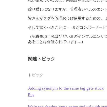
私が望んでいるのは、同義語を作成するとき
繰り返しになりますが、管理者レベルのエン
皆さんがタグを管理および使用するための、
そして驚くべきことに — まだコンポーザー
（免責事項：私はひどい夏のインフルエンザにか
あることは保証されています…）
関連トピック
トピック
Adding synonym to the same tag gets stuck
Bug
Main tag sharing same name and url with s