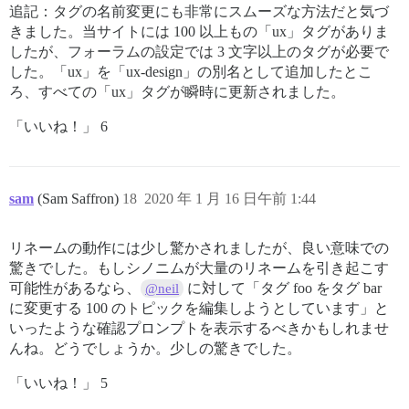
追記：タグの名前変更にも非常にスムーズな方法だと気づ
きました。当サイトには 100 以上もの「ux」タグがありま
したが、フォーラムの設定では 3 文字以上のタグが必要で
した。「ux」を「ux-design」の別名として追加したとこ
ろ、すべての「ux」タグが瞬時に更新されました。
「いいね！」 6
sam
(Sam Saffron)
18
2020 年 1 月 16 日午前 1:44
リネームの動作には少し驚かされましたが、良い意味での
驚きでした。もしシノニムが大量のリネームを引き起こす
可能性があるなら、
に対して「タグ foo をタグ bar
@neil
に変更する 100 のトピックを編集しようとしています」と
いったような確認プロンプトを表示するべきかもしれませ
んね。どうでしょうか。少しの驚きでした。
「いいね！」 5