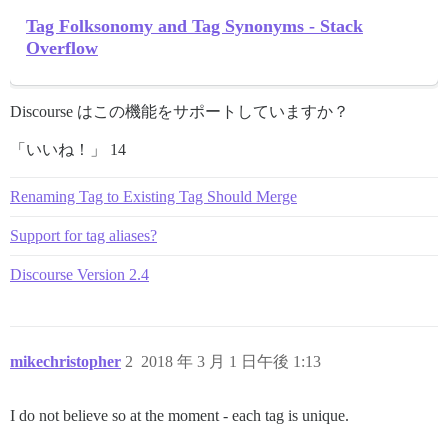
Tag Folksonomy and Tag Synonyms - Stack
Overflow
Discourse はこの機能をサポートしていますか？
「いいね！」 14
Renaming Tag to Existing Tag Should Merge
Support for tag aliases?
Discourse Version 2.4
mikechristopher
2
2018 年 3 月 1 日午後 1:13
I do not believe so at the moment - each tag is unique.