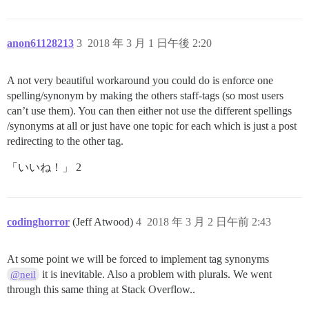
anon61128213
3
2018 年 3 月 1 日午後 2:20
A not very beautiful workaround you could do is enforce one
spelling/synonym by making the others staff-tags (so most users
can’t use them). You can then either not use the different spellings
/synonyms at all or just have one topic for each which is just a post
redirecting to the other tag.
「いいね！」 2
codinghorror
(Jeff Atwood)
4
2018 年 3 月 2 日午前 2:43
At some point we will be forced to implement tag synonyms
it is inevitable. Also a problem with plurals. We went
@neil
through this same thing at Stack Overflow..