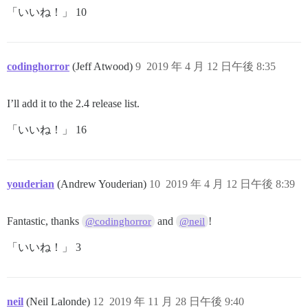
「いいね！」 10
codinghorror
(Jeff Atwood)
9
2019 年 4 月 12 日午後 8:35
I’ll add it to the 2.4 release list.
「いいね！」 16
youderian
(Andrew Youderian)
10
2019 年 4 月 12 日午後 8:39
Fantastic, thanks
and
!
@codinghorror
@neil
「いいね！」 3
neil
(Neil Lalonde)
12
2019 年 11 月 28 日午後 9:40