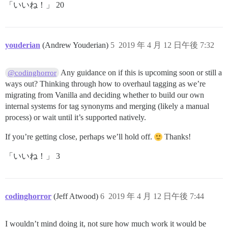
「いいね！」 20
youderian
(Andrew Youderian)
5
2019 年 4 月 12 日午後 7:32
Any guidance on if this is upcoming soon or still a
@codinghorror
ways out? Thinking through how to overhaul tagging as we’re
migrating from Vanilla and deciding whether to build our own
internal systems for tag synonyms and merging (likely a manual
process) or wait until it’s supported natively.
If you’re getting close, perhaps we’ll hold off.
Thanks!
「いいね！」 3
codinghorror
(Jeff Atwood)
6
2019 年 4 月 12 日午後 7:44
I wouldn’t mind doing it, not sure how much work it would be