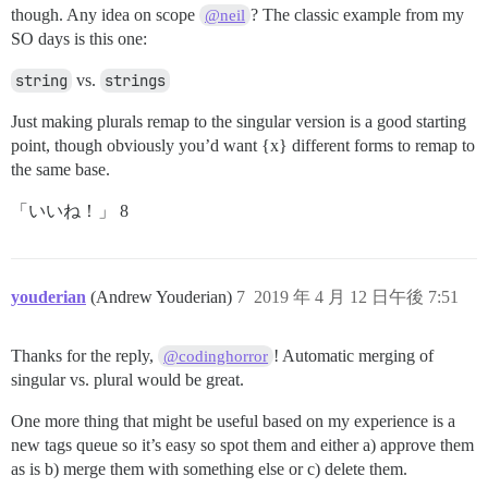
though. Any idea on scope
? The classic example from my
@neil
SO days is this one:
string
vs.
strings
Just making plurals remap to the singular version is a good starting
point, though obviously you’d want {x} different forms to remap to
the same base.
「いいね！」 8
youderian
(Andrew Youderian)
7
2019 年 4 月 12 日午後 7:51
Thanks for the reply,
! Automatic merging of
@codinghorror
singular vs. plural would be great.
One more thing that might be useful based on my experience is a
new tags queue so it’s easy so spot them and either a) approve them
as is b) merge them with something else or c) delete them.