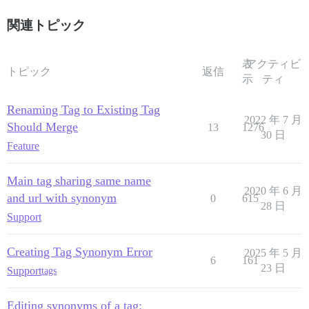
関連トピック
表
アクティビ
トピック
返信
示
ティ
Renaming Tag to Existing Tag
2022 年 7 月
Should Merge
13
1276
30 日
Feature
Main tag sharing same name
2020 年 6 月
and url with synonym
0
615
28 日
Support
Creating Tag Synonym Error
2025 年 5 月
6
161
23 日
Support
tags
Editing synonyms of a tag: