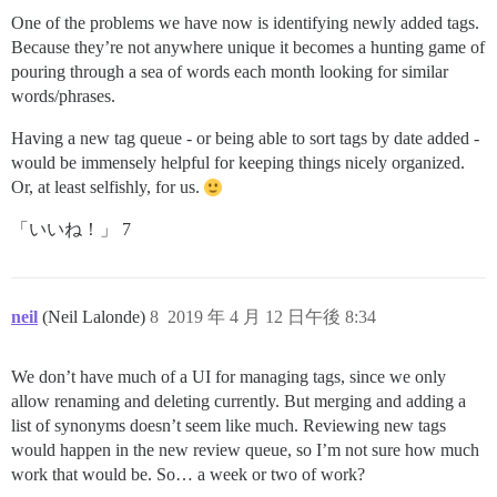
One of the problems we have now is identifying newly added tags.
Because they’re not anywhere unique it becomes a hunting game of
pouring through a sea of words each month looking for similar
words/phrases.
Having a new tag queue - or being able to sort tags by date added -
would be immensely helpful for keeping things nicely organized.
Or, at least selfishly, for us.
「いいね！」 7
neil
(Neil Lalonde)
8
2019 年 4 月 12 日午後 8:34
We don’t have much of a UI for managing tags, since we only
allow renaming and deleting currently. But merging and adding a
list of synonyms doesn’t seem like much. Reviewing new tags
would happen in the new review queue, so I’m not sure how much
work that would be. So… a week or two of work?