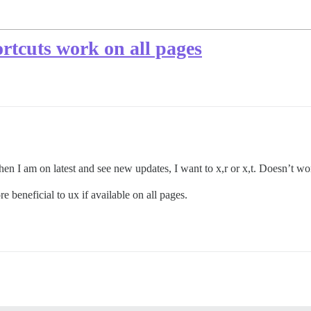
tcuts work on all pages
en I am on latest and see new updates, I want to x,r or x,t. Doesn’t wo
e beneficial to ux if available on all pages.