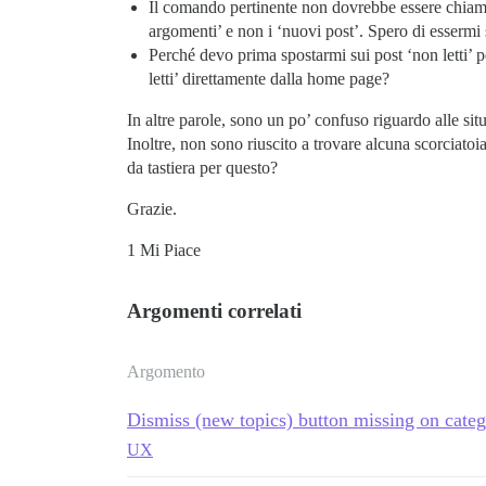
Il comando pertinente non dovrebbe essere chiamat
argomenti’ e non i ‘nuovi post’. Spero di essermi
Perché devo prima spostarmi sui post ‘non letti’ p
letti’ direttamente dalla home page?
In altre parole, sono un po’ confuso riguardo alle sit
Inoltre, non sono riuscito a trovare alcuna scorciatoi
da tastiera per questo?
Grazie.
1 Mi Piace
Argomenti correlati
Argomento
Dismiss (new topics) button missing on categ
UX