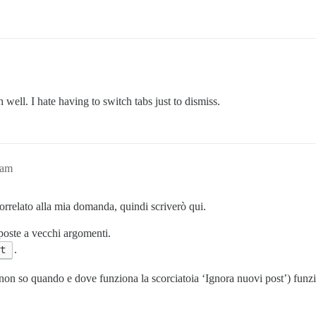
ell. I hate having to switch tabs just to dismiss.
9am
rrelato alla mia domanda, quindi scriverò qui.
sposte a vecchi argomenti.
,t
.
non so quando e dove funziona la scorciatoia ‘Ignora nuovi post’) funzio