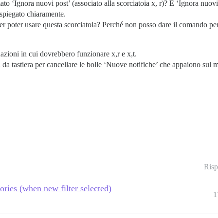
o ‘Ignora nuovi post’ (associato alla scorciatoia x, r)? E ‘Ignora nuovi
 spiegato chiaramente.
er poter usare questa scorciatoia? Perché non posso dare il comando per 
uazioni in cui dovrebbero funzionare x,r e x,t.
a da tastiera per cancellare le bolle ‘Nuove notifiche’ che appaiono sul m
Risp
ories (when new filter selected)
1