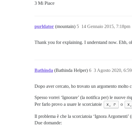
3 Mi Piace
purldator
(mountain)
5
14 Gennaio 2015, 7:18pm
Thank you for explaining. I understand now. Ehh, oh w
Bathinda
(Bathinda Helper)
6
3 Agosto 2020, 6:5
Dopo aver cercato, ho trovato un argomento molto co
Spesso vorrei ‘Ignorare’ (la notifica per) le nuove ri
Per farlo provo a usare le scorciatoie
x, r
o
x
Il problema è che la scorciatoia ‘Ignora Argomenti’ (
Due domande: