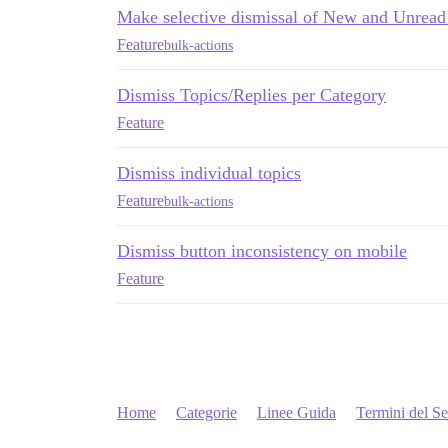
Make selective dismissal of New and Unread 
Feature
bulk-actions
Dismiss Topics/Replies per Category
Feature
Dismiss individual topics
Feature
bulk-actions
Dismiss button inconsistency on mobile
Feature
Home
Categorie
Linee Guida
Termini del Se