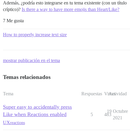
Además, ¿podría esto integrarse en tu tema existente (con un título
críptico)?
Is there a way to have more emojis than Heart/Like?
7 Me gusta
How to properly increase text size
mostrar publicación en el tema
Temas relacionados
Tema
Respuestas
Vistas
Actividad
Super easy to accidentally press
19 Octubre
Like when Reactions enabled
5
483
2021
UX
reactions