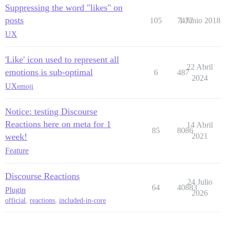
Suppressing the word "likes" on
posts
105
7477
1 Junio 2018
UX
'Like' icon used to represent all
22 Abril
emotions is sub-optimal
6
487
2024
UX
emoji
Notice: testing Discourse
Reactions here on meta for 1
14 Abril
85
8086
week!
2021
Feature
Discourse Reactions
24 Julio
64
40883
Plugin
2026
official
,
reactions
,
included-in-core