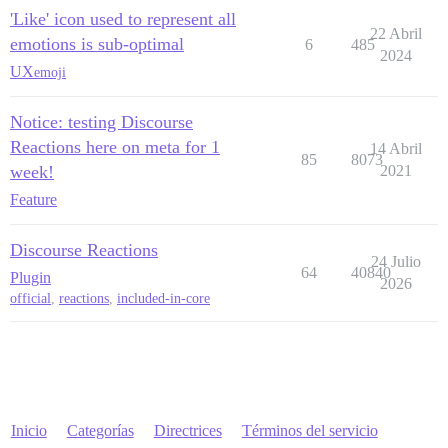
'Like' icon used to represent all
22 Abril
emotions is sub-optimal
6
485
2024
UX
emoji
Notice: testing Discourse
Reactions here on meta for 1
14 Abril
85
8073
week!
2021
Feature
Discourse Reactions
24 Julio
64
40840
Plugin
2026
official
,
reactions
,
included-in-core
Inicio
Categorías
Directrices
Términos del servicio