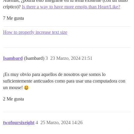
Además, ¿podría esto integrarse en tu tema existente (con un título
críptico)?
Is there a way to have more emojis than Heart/Like?
7 Me gusta
How to properly increase text size
Isambard
(Isambard)
3
23 Marzo, 2024 21:51
¡Es muy obvio para aquellos de nosotros que somos lo
suficientemente anticuados como para usar una computadora con
un mouse!
2 Me gusta
twofoursixeight
4
25 Marzo, 2024 14:26