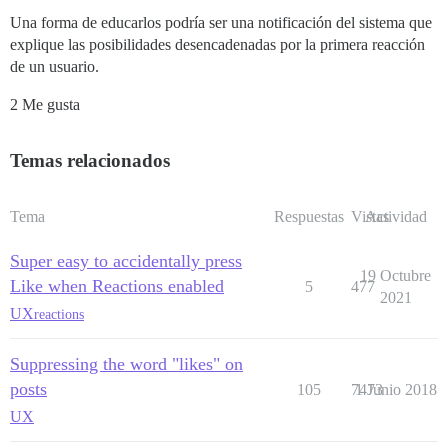
Una forma de educarlos podría ser una notificación del sistema que
explique las posibilidades desencadenadas por la primera reacción
de un usuario.
2 Me gusta
Temas relacionados
Tema
Respuestas
Vistas
Actividad
Super easy to accidentally press
19 Octubre
Like when Reactions enabled
5
477
2021
UX
reactions
Suppressing the word "likes" on
posts
105
7473
1 Junio 2018
UX