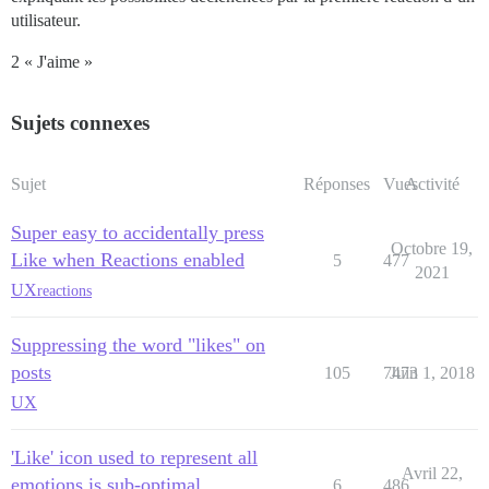
utilisateur.
2 « J'aime »
Sujets connexes
Sujet
Réponses
Vues
Activité
Super easy to accidentally press
Octobre 19,
Like when Reactions enabled
5
477
2021
UX
reactions
Suppressing the word "likes" on
posts
105
7473
Juin 1, 2018
UX
'Like' icon used to represent all
Avril 22,
emotions is sub-optimal
6
486