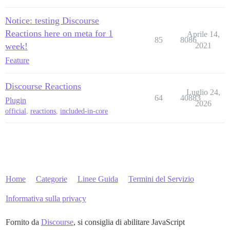
Notice: testing Discourse
Reactions here on meta for 1
Aprile 14,
85
8086
week!
2021
Feature
Discourse Reactions
Luglio 24,
64
40883
Plugin
2026
official
,
reactions
,
included-in-core
Home
Categorie
Linee Guida
Termini del Servizio
Informativa sulla privacy
Fornito da
Discourse
, si consiglia di abilitare JavaScript