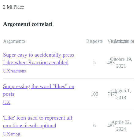
2 Mi Piace
Argomenti correlati
Argomento
Risposte
Visualizzazioni
Attività
Super easy to accidentally press
Ottobre 19,
Like when Reactions enabled
5
483
2021
UX
reactions
Suppressing the word "likes" on
Giugno 1,
posts
105
7477
2018
UX
'Like' icon used to represent all
Aprile 22,
emotions is sub-optimal
6
487
2024
UX
emoji