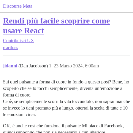
Discourse Meta
Rendi più facile scoprire come
usare React
Contribuisci
UX
reactions
jidanni
(Dan Jacobson)
1
23 Marzo 2024, 6:00am
Sai quel pulsante a forma di cuore in fondo a questo post? Bene, ho
scoperto che se lo tocchi semplicemente, diventa un’emozione a
forma di cuore.
Cioè, se semplicemente scorri la vita toccandolo, non saprai mai che
se invece lo tieni premuto più a lungo, otterrai la scelta di tutte e 10
le emozioni circa.
OK, è anche così che funziona il pulsante Mi piace di Facebook,
quindi suppongo che non sia necessario alcun ulteriore