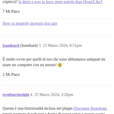
criptico)?
Is there a way to have more emojis than Heart/Like?
7 Mi Piace
How to properly increase text size
Isambard
(Isambard)
3
23 Marzo 2024, 9:51pm
È molto ovvio per quelli di noi che sono abbastanza antiquati da
usare un computer con un mouse!
2 Mi Piace
twofoursixeight
4
25 Marzo 2024, 2:26pm
Questa è una funzionalità inclusa nel plugin
Discourse Reactions
,
tenere premuto il pulsante a forma di cuore serve a questo scopo.