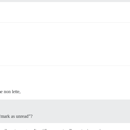
e non lette,
“mark as unread”?