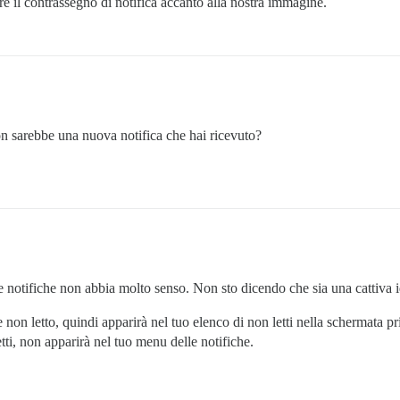
e il contrassegno di notifica accanto alla nostra immagine.
n sarebbe una nuova notifica che hai ricevuto?
 notifiche non abbia molto senso. Non sto dicendo che sia una cattiva 
on letto, quindi apparirà nel tuo elenco di non letti nella schermata p
ti, non apparirà nel tuo menu delle notifiche.