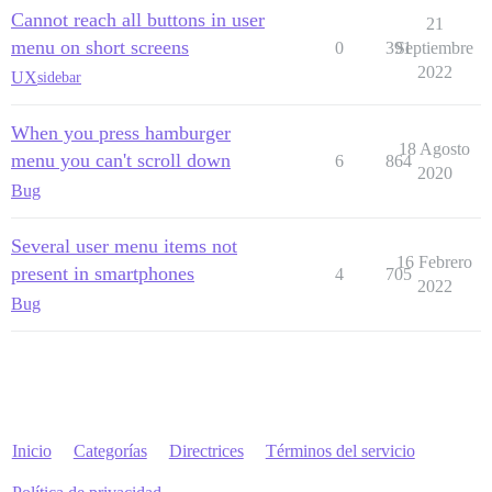
Cannot reach all buttons in user
21
menu on short screens
0
391
Septiembre
2022
UX
sidebar
When you press hamburger
18 Agosto
menu you can't scroll down
6
864
2020
Bug
Several user menu items not
16 Febrero
present in smartphones
4
705
2022
Bug
Inicio
Categorías
Directrices
Términos del servicio