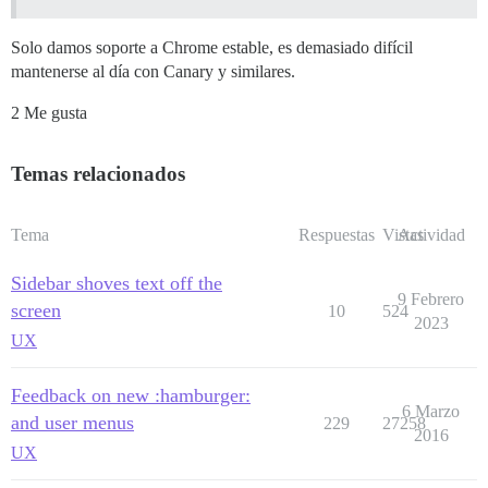
Solo damos soporte a Chrome estable, es demasiado difícil
mantenerse al día con Canary y similares.
2 Me gusta
Temas relacionados
Tema
Respuestas
Vistas
Actividad
Sidebar shoves text off the
9 Febrero
screen
10
524
2023
UX
Feedback on new :hamburger:
6 Marzo
and user menus
229
27258
2016
UX