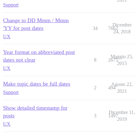
Support
Change to DD Mmm / Mmm
Dicembre
'YY for post dates
34
7662
24, 2018
UX
Year format on abbreviated post
Maggio 25,
dates not clear
8
2675
2015
UX
Make topic dates be full dates
Agosto 22,
2
494
2021
Support
Show detailed timestamp for
Dicembre 11,
posts
3
1497
2019
UX