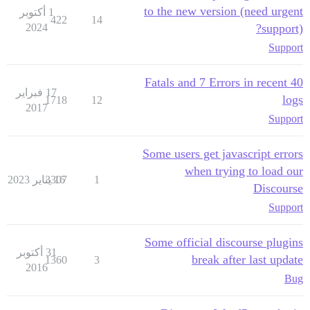
to the new version (need urgent
1 أكتوبر
422
14
2024
support)?
Support
40 Fatals and 7 Errors in recent
17 فبراير
logs
1718
12
2017
Support
Some users get javascript errors
when trying to load our
1
16 يناير 2023
3307
Discourse
Support
Some official discourse plugins
31 أكتوبر
break after last update
1360
3
2016
Bug
/var/www/discourse/
