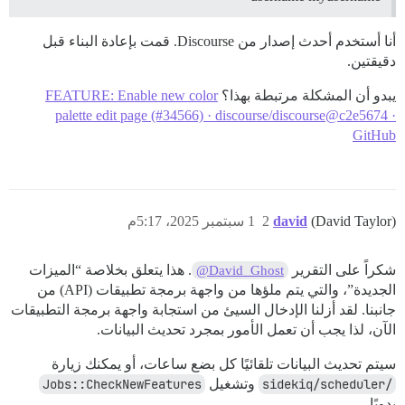
أنا أستخدم أحدث إصدار من Discourse. قمت بإعادة البناء قبل
دقيقتين.
يبدو أن المشكلة مرتبطة بهذا؟
FEATURE: Enable new color
palette edit page (#34566) · discourse/discourse@c2e5674 ·
GitHub
(David Taylor)
david
2
1 سبتمبر 2025، 5:17م
شكراً على التقرير
. هذا يتعلق بخلاصة “الميزات
@David_Ghost
الجديدة”، والتي يتم ملؤها من واجهة برمجة تطبيقات (API) من
جانبنا. لقد أزلنا الإدخال السيئ من استجابة واجهة برمجة التطبيقات
الآن، لذا يجب أن تعمل الأمور بمجرد تحديث البيانات.
سيتم تحديث البيانات تلقائيًا كل بضع ساعات، أو يمكنك زيارة
/sidekiq/scheduler
وتشغيل
Jobs::CheckNewFeatures
يدويًا.