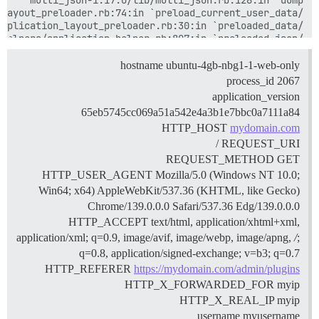
hostname ubuntu-4gb-nbg1-1-web-only
process_id 2067
application_version
65eb5745cc069a51a542e4a3b1e7bbc0a7111a84
HTTP_HOST
mydomain.com
REQUEST_URI /
REQUEST_METHOD GET
HTTP_USER_AGENT Mozilla/5.0 (Windows NT 10.0;
Win64; x64) AppleWebKit/537.36 (KHTML, like Gecko)
Chrome/139.0.0.0 Safari/537.36 Edg/139.0.0.0
HTTP_ACCEPT text/html, application/xhtml+xml,
application/xml; q=0.9, image/avif, image/webp, image/apng,
/
;
q=0.8, application/signed-exchange; v=b3; q=0.7
HTTP_REFERER
https://mydomain.com/admin/plugins
HTTP_X_FORWARDED_FOR myip
HTTP_X_REAL_IP myip
username myusername