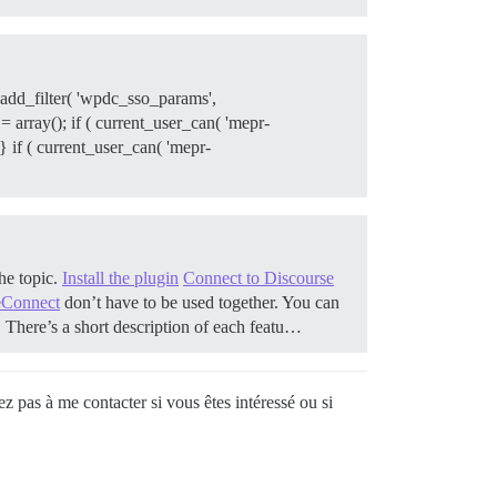
k. add_filter( 'wpdc_sso_params',
rray(); if ( current_user_can( 'mepr-
 if ( current_user_can( 'mepr-
he topic.
Install the plugin
Connect to Discourse
eConnect
don’t have to be used together. You can
h. There’s a short description of each featu…
 pas à me contacter si vous êtes intéressé ou si