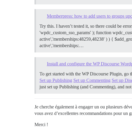
Memberpress: how to add users to groups up
Try this. I haven’t tested it, so there could be er
'wpdc_custom_sso_params' ); function wpdc_custo
active','memberships:48259,48238' ) ) { $add_grou
active','memberships:…
Install and configure the WP Discourse Wordp
To get started with the WP Discourse Plugin, go th
Set up Publishing
Set up Commenting
Set up Di
just set up Publishing (and Commenting), and no
Je cherche également à engager un ou plusieurs dével
vous avez d’excellentes recommandations pour un g
Merci !