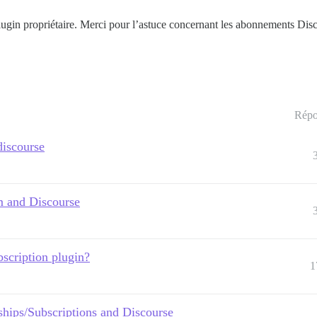
lugin propriétaire. Merci pour l’astuce concernant les abonnements Discou
Répo
discourse
m and Discourse
scription plugin?
1
ips/Subscriptions and Discourse