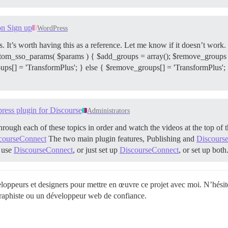
on Sign up
WordPress
rors. It’s worth having this as a reference. Let me know if it doesn’t wor
m_sso_params( $params ) { $add_groups = array(); $remove_groups = a
ps[] = 'TransformPlus'; } else { $remove_groups[] = 'TransformPlus'; }
ress plugin for Discourse
Administrators
rough each of these topics in order and watch the videos at the top of t
scourseConnect
The two main plugin features, Publishing and
Discours
t use
DiscourseConnect
, or just set up
DiscourseConnect
, or set up bot
oppeurs et designers pour mettre en œuvre ce projet avec moi. N’hésitez
raphiste ou un développeur web de confiance.