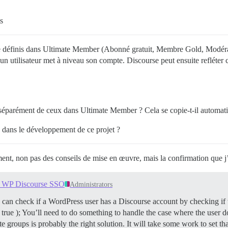
s
tre définis dans Ultimate Member (Abonné gratuit, Membre Gold, Modéra
 utilisateur met à niveau son compte. Discourse peut ensuite refléter c
s séparément de ceux dans Ultimate Member ? Cela se copie-t-il automa
e dans le développement de ce projet ?
ement, non pas des conseils de mise en œuvre, mais la confirmation que j’
h WP Discourse SSO
Administrators
an check if a WordPress user has a Discourse account by checking if t
 true ); You’ll need to do something to handle the case where the user d
 groups is probably the right solution. It will take some work to set tha