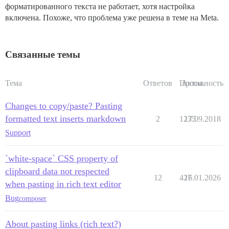
форматированного текста не работает, хотя настройка
включена. Похоже, что проблема уже решена в теме на Meta.
Связанные темы
Тема
Ответов
Просм.
Активность
Changes to copy/paste? Pasting
formatted text inserts markdown
2
1235
17.09.2018
Support
`white-space` CSS property of
clipboard data not respected
12
427
16.01.2026
when pasting in rich text editor
Bug
composer
About pasting links (rich text?)