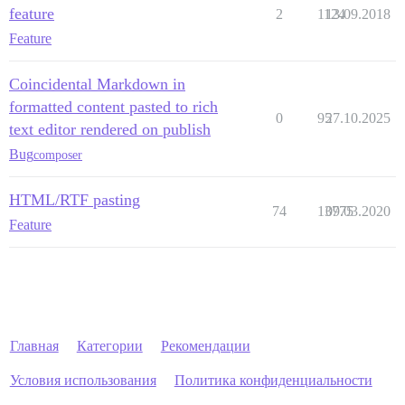
feature
2
1124
13.09.2018
Feature
Coincidental Markdown in
formatted content pasted to rich
0
95
27.10.2025
text editor rendered on publish
Bug
composer
HTML/RTF pasting
74
13775
09.03.2020
Feature
Главная
Категории
Рекомендации
Условия использования
Политика конфиденциальности