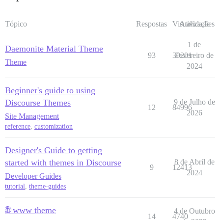
Tópico
Respostas
Visualizações
Atividade
1 de
Daemonite Material Theme
93
30201
Fevereiro de
Theme
2024
Beginner's guide to using
Discourse Themes
9 de Julho de
12
84996
2026
Site Management
reference
,
customization
Designer's Guide to getting
started with themes in Discourse
8 de Abril de
9
12413
2024
Developer Guides
tutorial
,
theme-guides
🌐 www theme
4 de Outubro
14
4740