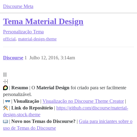
Discourse Meta
Tema Material Design
Personalização
Tema
,
official
material-design-theme
Discourse
1
Julho 12, 2016, 3:14am
||||
-|-|
|
Resumo
| O
Material Design
foi criado para ser facilmente
personalizável.
|
|
Visualização
|
Visualização no Discourse Theme Creator
|
|
Link do Repositório
|
https://github.com/discourse/material-
design-stock-theme
|
Novo nos Temas do Discourse?
|
Guia para iniciantes sobre o
uso de Temas do Discourse