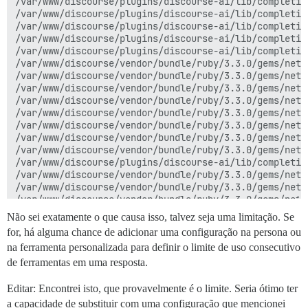
/var/www/discourse/plugins/discourse-ai/lib/completio
/var/www/discourse/plugins/discourse-ai/lib/completio
/var/www/discourse/plugins/discourse-ai/lib/completio
/var/www/discourse/plugins/discourse-ai/lib/completio
/var/www/discourse/plugins/discourse-ai/lib/completio
/var/www/discourse/vendor/bundle/ruby/3.3.0/gems/net-
/var/www/discourse/vendor/bundle/ruby/3.3.0/gems/net-
/var/www/discourse/vendor/bundle/ruby/3.3.0/gems/net-
/var/www/discourse/vendor/bundle/ruby/3.3.0/gems/net-
/var/www/discourse/vendor/bundle/ruby/3.3.0/gems/net-
/var/www/discourse/vendor/bundle/ruby/3.3.0/gems/net-
/var/www/discourse/vendor/bundle/ruby/3.3.0/gems/net-
/var/www/discourse/vendor/bundle/ruby/3.3.0/gems/net-
/var/www/discourse/plugins/discourse-ai/lib/completio
/var/www/discourse/vendor/bundle/ruby/3.3.0/gems/net-
/var/www/discourse/vendor/bundle/ruby/3.3.0/gems/net-
/var/www/discourse/vendor/bundle/ruby/3.3.0/gems/net-
/var/www/discourse/vendor/bundle/ruby/3.3.0/gems/net-
Não sei exatamente o que causa isso, talvez seja uma limitação. Se
/var/www/discourse/vendor/bundle/ruby/3.3.0/gems/rack
for, há alguma chance de adicionar uma configuração na persona ou
/var/www/discourse/vendor/bundle/ruby/3.3.0/gems/rack
na ferramenta personalizada para definir o limite de uso consecutivo
/var/www/discourse/vendor/bundle/ruby/3.3.0/gems/rack
/var/www/discourse/plugins/discourse-ai/lib/completio
de ferramentas em uma resposta.
/var/www/discourse/vendor/bundle/ruby/3.3.0/gems/net-
/var/www/discourse/vendor/bundle/ruby/3.3.0/gems/net-
Editar: Encontrei isto, que provavelmente é o limite. Seria ótimo ter
/var/www/discourse/plugins/discourse-ai/lib/completio
a capacidade de substituir com uma configuração que mencionei