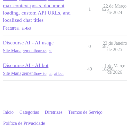
max context posts, document
22 de Março
1
625
loading, custom API URLs, and
de 2024
localized chat titles
Feature
ai
,
ai-bot
Discourse AI - AI usage
23 de Janeiro
0
587
de 2025
Site Management
how-to
,
ai
Discourse AI - AI bot
1 de Março
49
18258
de 2026
Site Management
how-to
,
ai
,
ai-bot
Início
Categorias
Diretrizes
Termos de Serviço
Política de Privacidade