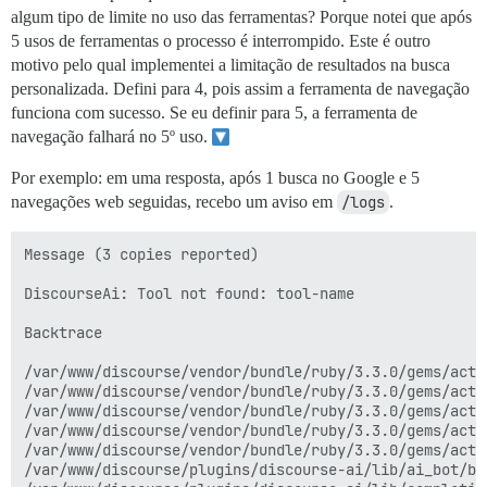
algum tipo de limite no uso das ferramentas? Porque notei que após
5 usos de ferramentas o processo é interrompido. Este é outro
motivo pelo qual implementei a limitação de resultados na busca
personalizada. Defini para 4, pois assim a ferramenta de navegação
funciona com sucesso. Se eu definir para 5, a ferramenta de
navegação falhará no 5º uso.
Por exemplo: em uma resposta, após 1 busca no Google e 5
navegações web seguidas, recebo um aviso em
/logs
.
Message (3 copies reported)

DiscourseAi: Tool not found: tool-name

Backtrace

/var/www/discourse/vendor/bundle/ruby/3.3.0/gems/acti
/var/www/discourse/vendor/bundle/ruby/3.3.0/gems/acti
/var/www/discourse/vendor/bundle/ruby/3.3.0/gems/acti
/var/www/discourse/vendor/bundle/ruby/3.3.0/gems/acti
/var/www/discourse/vendor/bundle/ruby/3.3.0/gems/acti
/var/www/discourse/plugins/discourse-ai/lib/ai_bot/bo