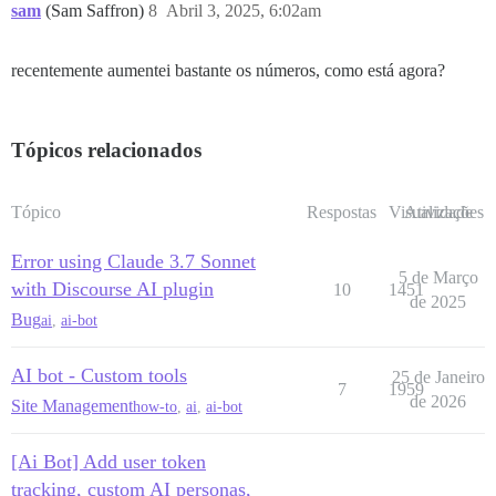
sam
(Sam Saffron)
8
Abril 3, 2025, 6:02am
recentemente aumentei bastante os números, como está agora?
Tópicos relacionados
Tópico
Respostas
Visualizações
Atividade
Error using Claude 3.7 Sonnet
5 de Março
with Discourse AI plugin
10
1451
de 2025
Bug
ai
,
ai-bot
AI bot - Custom tools
25 de Janeiro
7
1959
de 2026
Site Management
how-to
,
ai
,
ai-bot
[Ai Bot] Add user token
tracking, custom AI personas,