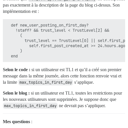
pas exactement à la description de la page du blog ci-dessus. Son
implémentation est :
  def new_user_posting_on_first_day?

    !staff? && trust_level < TrustLevel[2] &&

      (

        trust_level == TrustLevel[0] || self.first_po
          self.first_post_created_at >= 24.hours.ago

      )

Selon le code :
si un utilisateur est TL1 et qu’il a créé son premier
message dans la même journée, alors cette fonction renvoie vrai et
la limite
max_topics_in_first_day
s’applique.
Selon le blog :
si un utilisateur est TL1, toutes les restrictions pour
les nouveaux utilisateurs sont supprimées. Je suppose donc que
max_topics_in_first_day
ne devrait pas s’appliquer.
Mes questions
: