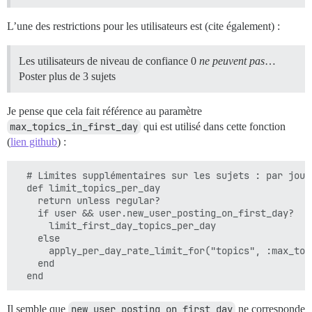
L’une des restrictions pour les utilisateurs est (cite également) :
Les utilisateurs de niveau de confiance 0
ne peuvent pas
…
Poster plus de 3 sujets
Je pense que cela fait référence au paramètre
max_topics_in_first_day
qui est utilisé dans cette fonction
(
lien github
) :
  # Limites supplémentaires sur les sujets : par jour
  def limit_topics_per_day

    return unless regular?

    if user && user.new_user_posting_on_first_day?

      limit_first_day_topics_per_day

    else

      apply_per_day_rate_limit_for("topics", :max_topi
    end

Il semble que
new_user_posting_on_first_day
ne corresponde