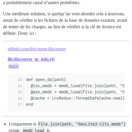
a probablement causé d’autres problèmes.
Une meilleure solution, si quelqu’un veut aborder cela à nouveau,
serait de vérifier si les fichiers de la base de données existent, avant
de tenter de les charger, au lieu de vérifier si la clé de licence est
définie. Donc ici :
github.com/discourse/discourse
lib/discourse_ip_info.rb
main
def open_db(path)
  @loc_mmdb = mmdb_load(File.join(path, "GeoL
  @asn_mmdb = mmdb_load(File.join(path, "GeoL
  @cache = LruRedux::ThreadSafeCache.new(2000
end
Uniquement si
File.join(path, "GeoLite2-City.mmdb")
existe,
mmdb_load
le.