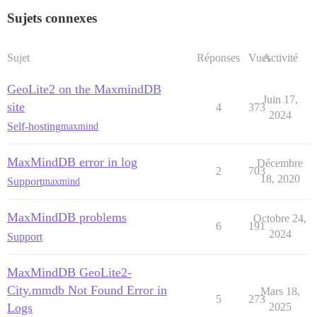
Sujets connexes
Sujet
Réponses
Vues
Activité
GeoLite2 on the MaxmindDB
Juin 17,
site
4
373
2024
Self-hosting
maxmind
MaxMindDB error in log
Décembre
2
703
18, 2020
Support
maxmind
MaxMindDB problems
Octobre 24,
6
191
2024
Support
MaxMindDB GeoLite2-
City.mmdb Not Found Error in
Mars 18,
5
273
Logs
2025