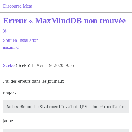
Discourse Meta
Erreur « MaxMindDB non trouvée
»
Soutien
Installation
maxmind
Sceko
(Sceko)
1
Avril 19, 2020, 9:55
J’ai des erreurs dans les journaux
rouge :
ActiveRecord::StatementInvalid (PG::UndefinedTable: E
jaune