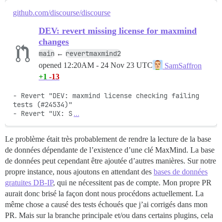
github.com/discourse/discourse
DEV: revert missing license for maxmind
changes
main
revertmaxmind2
←
opened
12:20AM - 24 Nov 23 UTC
SamSaffron
+1
-13
- Revert "DEV: maxmind license checking failing 
tests (#24534)"

- Revert "UX: S
…
Le problème était très probablement de rendre la lecture de la base
de données dépendante de l’existence d’une clé MaxMind. La base
de données peut cependant être ajoutée d’autres manières. Sur notre
propre instance, nous ajoutons en attendant des
bases de données
gratuites DB-IP
, qui ne nécessitent pas de compte. Mon propre PR
aurait donc brisé la façon dont nous procédons actuellement. La
même chose a causé des tests échoués que j’ai corrigés dans mon
PR. Mais sur la branche principale et/ou dans certains plugins, cela