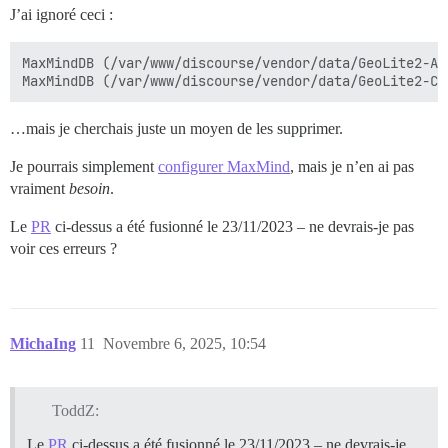
J’ai ignoré ceci :
MaxMindDB (/var/www/discourse/vendor/data/GeoLite2-AS
…mais je cherchais juste un moyen de les supprimer.
Je pourrais simplement
configurer MaxMind
, mais je n’en ai pas
vraiment
besoin
.
Le
PR
ci-dessus a été fusionné le 23/11/2023 – ne devrais-je pas
voir ces erreurs ?
MichaIng
11
Novembre 6, 2025, 10:54
ToddZ:
Le
PR
ci-dessus a été fusionné le 23/11/2023 – ne devrais-je