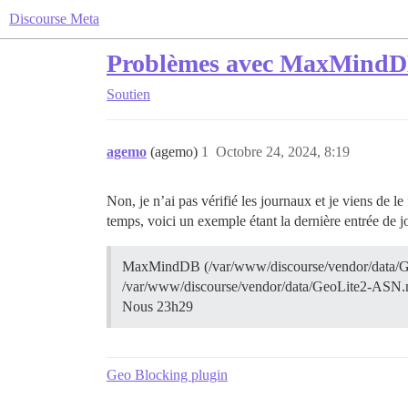
Discourse Meta
Problèmes avec MaxMind
Soutien
agemo
(agemo)
1
Octobre 24, 2024, 8:19
Non, je n’ai pas vérifié les journaux et je viens de
temps, voici un exemple étant la dernière entrée de jo
MaxMindDB (/var/www/discourse/vendor/data/Geo
/var/www/discourse/vendor/data/GeoLite2-AS
Nous 23h29
Geo Blocking plugin