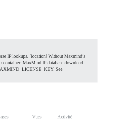
erse IP lookups. [location] Without Maxmind’s
your container: MaxMind IP database download
E_MAXMIND_LICENSE_KEY. See
nses
Vues
Activité