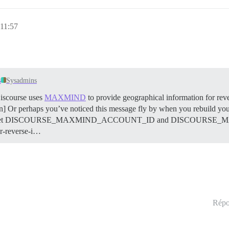
 11:57
s
Sysadmins
scourse uses
MAXMIND
to provide geographical information for rev
tion] Or perhaps you’ve noticed this message fly by when you rebuild 
ey Please set DISCOURSE_MAXMIND_ACCOUNT_ID and DISCOURS
or-reverse-i…
Répo