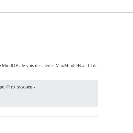
c MaxMindDB. Je vois des alertes MaxMindDB au fil du
ype @ rb_sysopen -