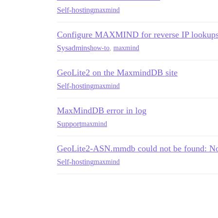
Self-hosting
maxmind
Configure MAXMIND for reverse IP lookup
Sysadmins
how-to
,
maxmind
GeoLite2 on the MaxmindDB site
Self-hosting
maxmind
MaxMindDB error in log
Support
maxmind
GeoLite2-ASN.mmdb could not be found: No s
Self-hosting
maxmind