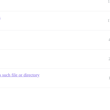
1
s
1
uch file or directory