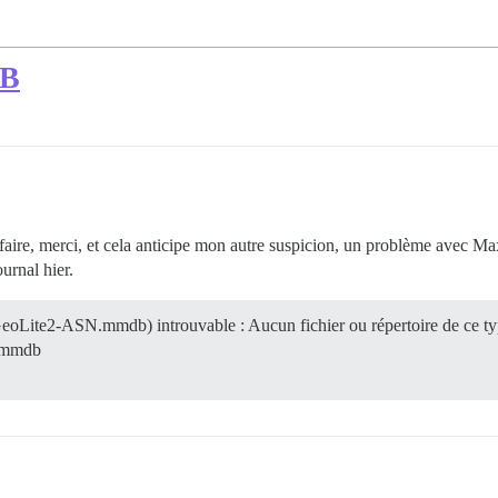
DB
 le faire, merci, et cela anticipe mon autre suspicion, un problème ave
urnal hier.
Lite2-ASN.mmdb) introuvable : Aucun fichier ou répertoire de ce t
N.mmdb