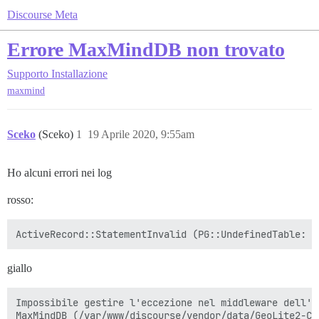
Discourse Meta
Errore MaxMindDB non trovato
Supporto
Installazione
maxmind
Sceko
(Sceko)
1
19 Aprile 2020, 9:55am
Ho alcuni errori nei log
rosso:
ActiveRecord::StatementInvalid (PG::UndefinedTable: E
giallo
Impossibile gestire l'eccezione nel middleware dell'a
MaxMindDB (/var/www/discourse/vendor/data/GeoLite2-Ci