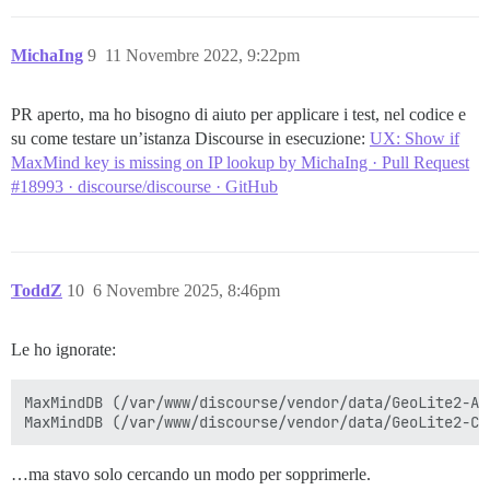
MichaIng
9
11 Novembre 2022, 9:22pm
PR aperto, ma ho bisogno di aiuto per applicare i test, nel codice e
su come testare un’istanza Discourse in esecuzione:
UX: Show if
MaxMind key is missing on IP lookup by MichaIng · Pull Request
#18993 · discourse/discourse · GitHub
ToddZ
10
6 Novembre 2025, 8:46pm
Le ho ignorate:
MaxMindDB (/var/www/discourse/vendor/data/GeoLite2-AS
…ma stavo solo cercando un modo per sopprimerle.