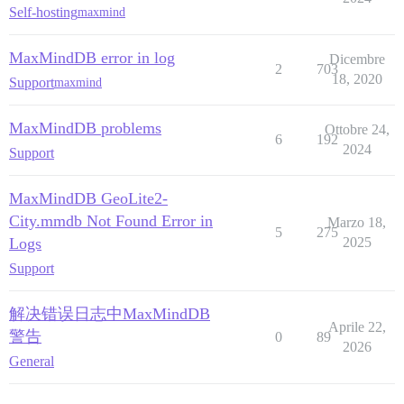
Self-hosting
maxmind
MaxMindDB error in log
Dicembre
2
703
18, 2020
Support
maxmind
MaxMindDB problems
Ottobre 24,
6
192
2024
Support
MaxMindDB GeoLite2-
City.mmdb Not Found Error in
Marzo 18,
5
275
Logs
2025
Support
解决错误日志中MaxMindDB
Aprile 22,
警告
0
89
2026
General