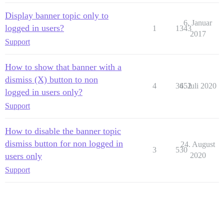
Display banner topic only to
6. Januar
logged in users?
1
1343
2017
Support
How to show that banner with a
dismiss (X) button to non
4
3652
4. Juli 2020
logged in users only?
Support
How to disable the banner topic
dismiss button for non logged in
24. August
3
530
users only
2020
Support