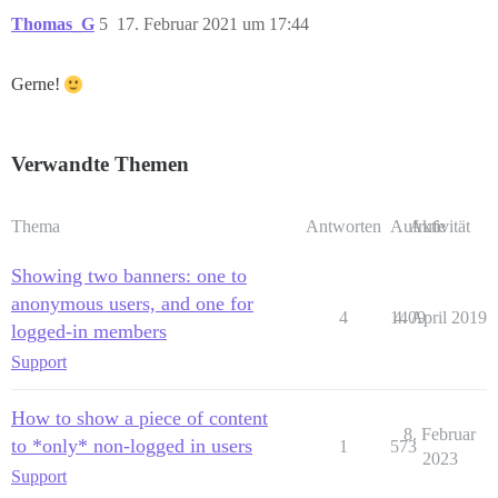
Thomas_G
5
17. Februar 2021 um 17:44
Gerne!
Verwandte Themen
Thema
Antworten
Aufrufe
Aktivität
Showing two banners: one to
anonymous users, and one for
4
1409
4. April 2019
logged-in members
Support
How to show a piece of content
8. Februar
to *only* non-logged in users
1
573
2023
Support