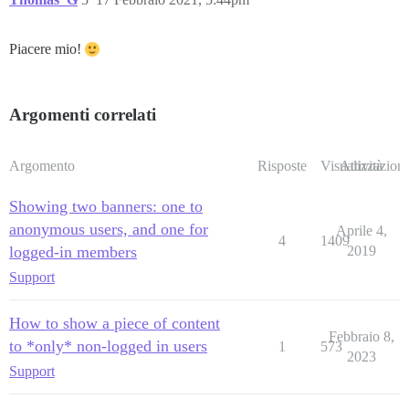
Piacere mio!
Argomenti correlati
Argomento
Risposte
Visualizzazioni
Attività
Showing two banners: one to
anonymous users, and one for
Aprile 4,
4
1409
logged-in members
2019
Support
How to show a piece of content
Febbraio 8,
to *only* non-logged in users
1
573
2023
Support