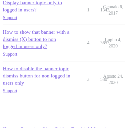
Display banner topic only to
Gennaio 6,
logged in users?
1
1343
2017
Support
How to show that banner with a
dismiss (X) button to non
Luglio 4,
4
3653
logged in users only?
2020
Support
How to disable the banner topic
dismiss button for non logged in
Agosto 24,
3
530
users only
2020
Support