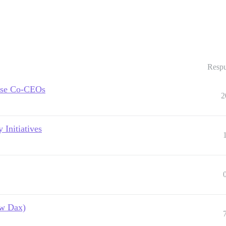
Respu
rse Co-CEOs
2
Initiatives
ow Dax)