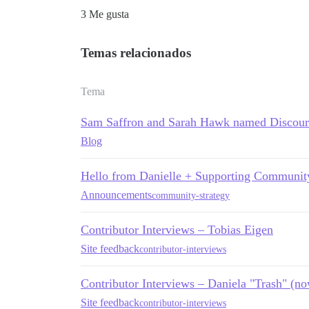
3 Me gusta
Temas relacionados
Tema
Sam Saffron and Sarah Hawk named Discou
Blog
Hello from Danielle + Supporting Community 
Announcements
community-strategy
Contributor Interviews – Tobias Eigen
Site feedback
contributor-interviews
Contributor Interviews – Daniela "Trash" (n
Site feedback
contributor-interviews