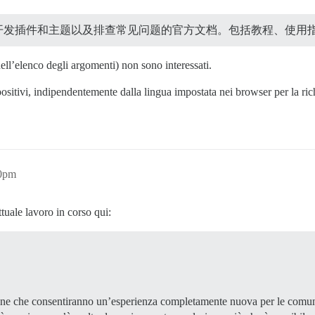
站点、开发插件和主题以及排查常见问题的官方文档。包括教程、使
ell’elenco degli argomenti) non sono interessati.
ispositivi, indipendentemente dalla lingua impostata nei browser per la ric
30pm
ttuale lavoro in corso qui:
one che consentiranno un’esperienza completamente nuova per le comun