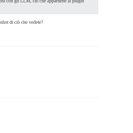
ora con gli LLM, ciò che appartiene al plugin
nshot di ciò che vedete?