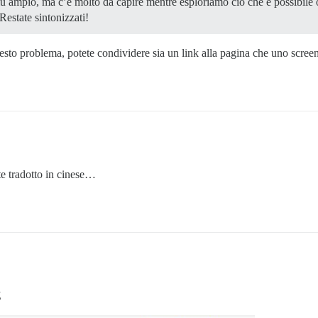
più ampio, ma c’è molto da capire mentre esploriamo ciò che è possibile 
Restate sintonizzati!
esto problema, potete condividere sia un link alla pagina che uno scree
te tradotto in cinese…
Z