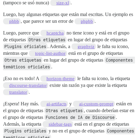
(tampoco se usó nunca)
.
size-xl
Luego, hay algunas etiquetas que están mal escritas. Un ejemplo es
, que parece ser un error de
.
phbb
phpbb
Luego, parece que
no tiene icono y está en el grupo
hcaptcha
de etiquetas
Otras etiquetas
en lugar del grupo de etiquetas
Plugins oficiales
. Además, a
le falta su icono,
graphviz
mientras que
está en el grupo de etiquetas
topic-list-author
Otras etiquetas
en lugar del grupo de etiquetas
Componentes 
temáticos oficiales
.
¡Eso no es todo! A
le falta su icono, la etiqueta
horizon-theme
existe sin razón ya que existe la etiqueta
discourse-translator
.
translator
¡Espera! Hay más.
y
están en
ai-artifacts
ai-custom-prompt
el grupo de etiquetas
Otras etiquetas
, cuando deberían estar en
el grupo de etiquetas
Funciones de IA de Discourse
.
Además, la etiqueta
está en el grupo de etiquetas
sidebar-tags
Plugins oficiales
y no en el grupo de etiquetas
Componentes 
temáticos oficiales
.