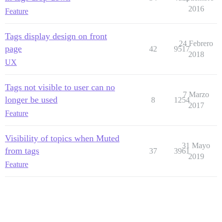
2016
Feature
Tags display design on front
24 Febrero
page
42
9517
2018
UX
Tags not visible to user can no
7 Marzo
longer be used
8
1254
2017
Feature
Visibility of topics when Muted
31 Mayo
from tags
37
3961
2019
Feature