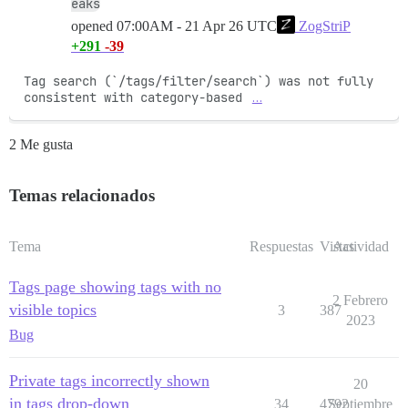
eaks
opened
07:00AM - 21 Apr 26 UTC
ZogStriP
+291
-39
Tag search (`/tags/filter/search`) was not fully 
consistent with category-based 
…
2 Me gusta
Temas relacionados
Tema
Respuestas
Vistas
Actividad
Tags page showing tags with no
2 Febrero
visible topics
3
387
2023
Bug
Private tags incorrectly shown
20
in tags drop-down
34
4792
Septiembre