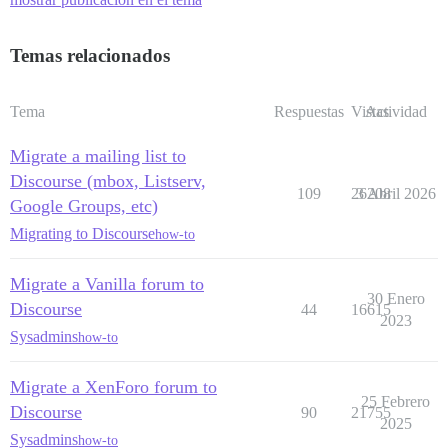
Temas relacionados
Tema
Respuestas
Vistas
Actividad
Migrate a mailing list to
Discourse (mbox, Listserv,
109
26208
3 Abril 2026
Google Groups, etc)
Migrating to Discourse
how-to
Migrate a Vanilla forum to
30 Enero
Discourse
44
16615
2023
Sysadmins
how-to
Migrate a XenForo forum to
25 Febrero
Discourse
90
21755
2025
Sysadmins
how-to