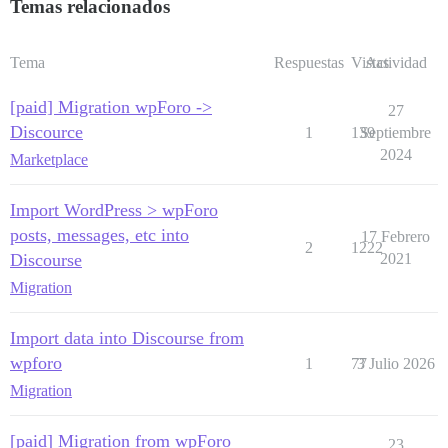
Temas relacionados
Tema
Respuestas
Vistas
Actividad
[paid] Migration wpForo ->
27
Discource
1
139
Septiembre
2024
Marketplace
Import WordPress > wpForo
posts, messages, etc into
17 Febrero
2
1222
Discourse
2021
Migration
Import data into Discourse from
wpforo
1
77
3 Julio 2026
Migration
[paid] Migration from wpForo
23