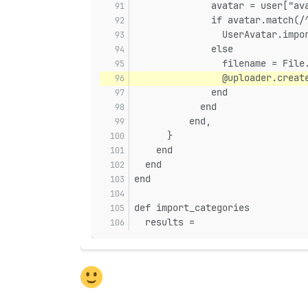
              avatar = user["av
              if avatar.match(/
                UserAvatar.impo
              else
                filename = File
                @uploader.creat
              end
            end
          end,
      }
    end
  end
end
def import_categories
  results =