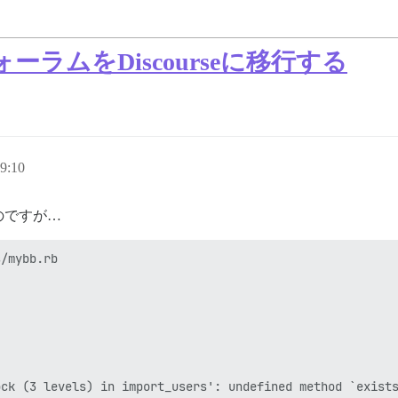
ォーラムをDiscourseに移行する
9:10
のですが…
/mybb.rb 

ck (3 levels) in import_users': undefined method `exists