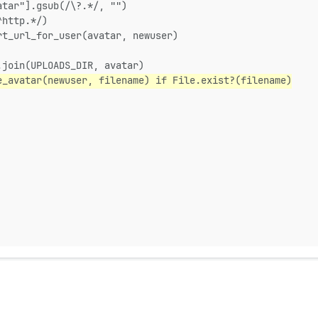
atar"].gsub(/\?.*/, "")
^http.*/)
rt_url_for_user(avatar, newuser)
.join(UPLOADS_DIR, avatar)
e_avatar(newuser, filename) if File.exist?(filename)