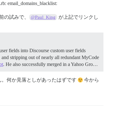
g.rb: email_domains_blacklist:
前の試みで、
が上記でリンクし
@Paul_King
er fields into Discourse custom user fields
, and stripping out of nearly all redundant MyCode
pt
. He also successfully merged in a Yahoo Gro…
ん。何か見落としがあったはずです
今から