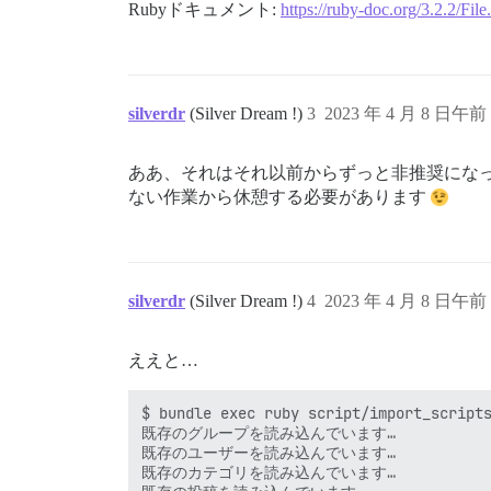
Rubyドキュメント:
https://ruby-doc.org/3.2.2/Fil
silverdr
(Silver Dream !)
3
2023 年 4 月 8 日午前 
ああ、それはそれ以前からずっと非推奨になっ
ない作業から休憩する必要があります
silverdr
(Silver Dream !)
4
2023 年 4 月 8 日午前 
ええと…
$ bundle exec ruby script/import_scripts
既存のグループを読み込んでいます…

既存のユーザーを読み込んでいます…

既存のカテゴリを読み込んでいます…
