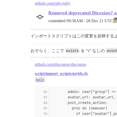
github.com/ruby/ruby
Removed deprecated Dir.exists? an
committed
09:36AM - 28 Dec 21 UTC
インポートスクリプトはこの変更を反映する
おそらく、ここで
exists
を “s” なしの
exis
github.com/discourse/discourse
script/import_scripts/mybb.rb
main
        admin: user["group"] ==
        avatar_url: avatar_url,
        post_create_action:
          proc do |newuser|
            if user["avatar"].p