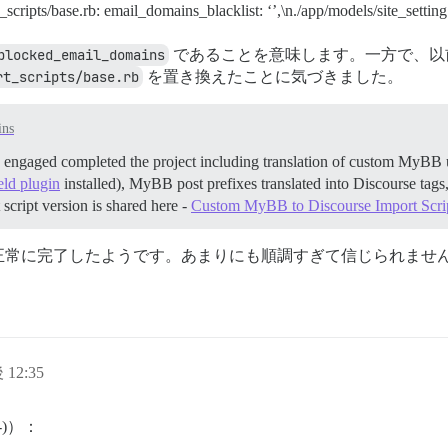
_scripts/base.rb: email_domains_blacklist: ‘’,\n./app/models/site_settin
blocked_email_domains
であることを意味します。一方で、以
rt_scripts/base.rb
を置き換えたことに気づきました。
ins
 engaged completed the project including translation of custom MyBB us
eld plugin
installed), MyBB post prefixes translated into Discourse tags
cript version is shared here -
Custom MyBB to Discourse Import Scri
正常に完了したようです。あまりにも順調すぎて信じられませ
 12:35
)）：