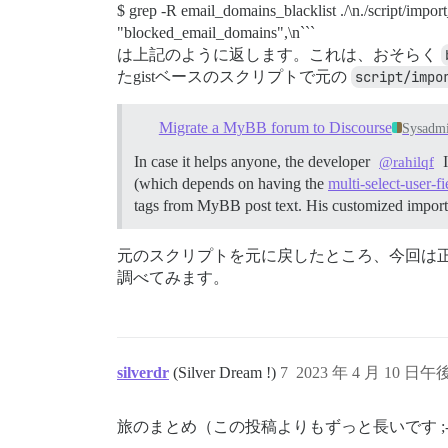
$ grep -R email_domains_blacklist ./\n./script/import
"blocked_email_domains",\n```
は上記のように返します。これは、おそらく
たgistベースのスクリプトで元の
script/impo
Migrate a MyBB forum to Discourse
Sysadm
In case it helps anyone, the developer
I
@rahilqf
(which depends on having the
multi-select-user-fi
tags from MyBB post text. His customized import s
元のスクリプトを元に戻したところ、今回は
調べてみます。
silverdr
(Silver Dream !)
7
2023 年 4 月 10 日午後
旅のまとめ（この投稿よりもずっと長いです ;-