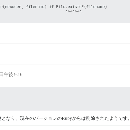
r(newuser, filename) if File.exists?(filename)

                            ^^^^^^^

 日午後 9:16
となり、現在のバージョンのRubyからは削除されたようです