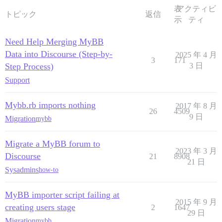
表
アクティビ
トピック
返信
示
ティ
Need Help Merging MyBB
Data into Discourse (Step-by-
2025 年 4 月
3
171
Step Process)
3 日
Support
Mybb.rb imports nothing
2017 年 8 月
26
4509
9 日
Migration
mybb
Migrate a MyBB forum to
2023 年 3 月
Discourse
21
8908
21 日
Sysadmins
how-to
MyBB importer script failing at
2015 年 9 月
creating users stage
2
1647
29 日
Migration
mybb