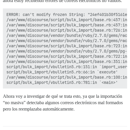
ahora estoy recibiendo errores de correos electrónicos no válidos.
ERROR: can't modify frozen String: "24ef401b30f5161e5
/var/www/discourse/script/bulk_import/base.rb:457:in `
/var/www/discourse/script/bulk_import/base.rb:457:in 
/var/www/discourse/script/bulk_import/base.rb:726:in 
/var/www/discourse/vendor/bundle/ruby/2.7.0/gems/rack
/var/www/discourse/vendor/bundle/ruby/2.7.0/gems/rack
/var/www/discourse/script/bulk_import/base.rb:723:in 
/var/www/discourse/vendor/bundle/ruby/2.7.0/gems/pg-1
/var/www/discourse/script/bulk_import/base.rb:722:in `
/var/www/discourse/script/bulk_import/base.rb:351:in 
script/bulk_import/vbulletin5.rb:151:in `import_user_e
script/bulk_import/vbulletin5.rb:66:in `execute'

/var/www/discourse/script/bulk_import/base.rb:100:in `
Ahora voy a investigar de qué se trata esto, ya que la importación
“no masiva” detectaba algunos correos electrónicos mal formados
pero los reemplazaba automáticamente.