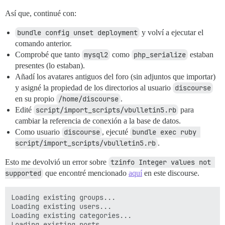
Así que, continué con:
bundle config unset deployment
y volví a ejecutar el
comando anterior.
Comprobé que tanto
mysql2
como
php_serialize
estaban
presentes (lo estaban).
Añadí los avatares antiguos del foro (sin adjuntos que importar)
y asigné la propiedad de los directorios al usuario
discourse
en su propio
/home/discourse
.
Edité
script/import_scripts/vbulletin5.rb
para
cambiar la referencia de conexión a la base de datos.
Como usuario
discourse
, ejecuté
bundle exec ruby 
script/import_scripts/vbulletin5.rb
.
Esto me devolvió un error sobre
tzinfo Integer values not 
supported
que encontré mencionado
aquí
en este discourse.
Loading existing groups...

Loading existing users...

Loading existing categories...

Loading existing posts...
