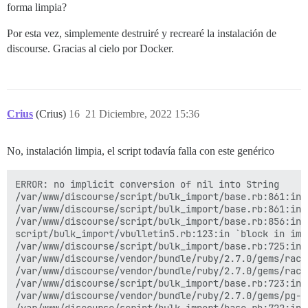
forma limpia?
Por esta vez, simplemente destruiré y recrearé la instalación de
discourse. Gracias al cielo por Docker.
Crius
(Crius)
16
21 Diciembre, 2022 15:36
No, instalación limpia, el script todavía falla con este genérico
ERROR: no implicit conversion of nil into String

/var/www/discourse/script/bulk_import/base.rb:861:in `
/var/www/discourse/script/bulk_import/base.rb:861:in 
/var/www/discourse/script/bulk_import/base.rb:856:in `
script/bulk_import/vbulletin5.rb:123:in `block in impo
/var/www/discourse/script/bulk_import/base.rb:725:in 
/var/www/discourse/vendor/bundle/ruby/2.7.0/gems/rack
/var/www/discourse/vendor/bundle/ruby/2.7.0/gems/rack
/var/www/discourse/script/bulk_import/base.rb:723:in 
/var/www/discourse/vendor/bundle/ruby/2.7.0/gems/pg-1
/var/www/discourse/script/bulk_import/base.rb:722:in `