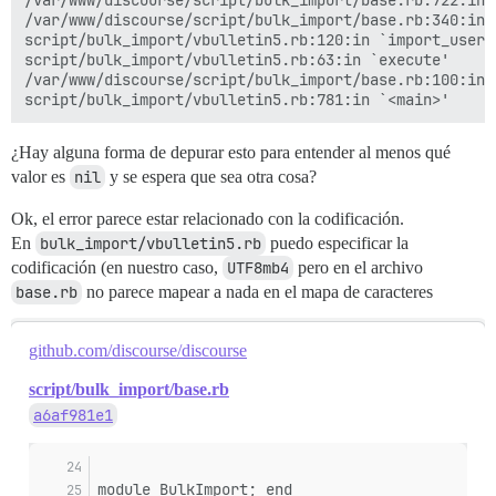
/var/www/discourse/script/bulk_import/base.rb:340:in `
script/bulk_import/vbulletin5.rb:120:in `import_users'
script/bulk_import/vbulletin5.rb:63:in `execute'

/var/www/discourse/script/bulk_import/base.rb:100:in `
¿Hay alguna forma de depurar esto para entender al menos qué
valor es
nil
y se espera que sea otra cosa?
Ok, el error parece estar relacionado con la codificación.
En
bulk_import/vbulletin5.rb
puedo especificar la
codificación (en nuestro caso,
UTF8mb4
pero en el archivo
base.rb
no parece mapear a nada en el mapa de caracteres
github.com/discourse/discourse
script/bulk_import/base.rb
a6af981e1
module BulkImport; end