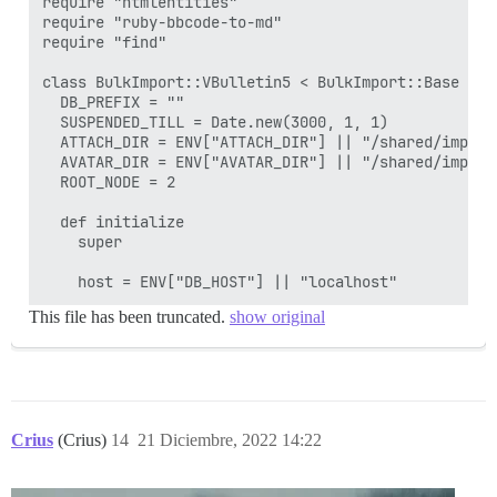
require "htmlentities"

require "ruby-bbcode-to-md"

require "find"

class BulkImport::VBulletin5 < BulkImport::Base

  DB_PREFIX = ""

  SUSPENDED_TILL = Date.new(3000, 1, 1)

  ATTACH_DIR = ENV["ATTACH_DIR"] || "/shared/import
  AVATAR_DIR = ENV["AVATAR_DIR"] || "/shared/import
  ROOT_NODE = 2

  def initialize

    super

This file has been truncated.
show original
Crius
(Crius)
14
21 Diciembre, 2022 14:22