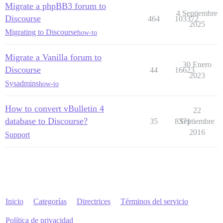
Migrate a phpBB3 forum to
4 Septiembre
Discourse
464
103372
2025
Migrating to Discourse
how-to
Migrate a Vanilla forum to
30 Enero
Discourse
44
16623
2023
Sysadmins
how-to
How to convert vBulletin 4
22
database to Discourse?
35
8371
Septiembre
2016
Support
Inicio
Categorías
Directrices
Términos del servicio
Política de privacidad