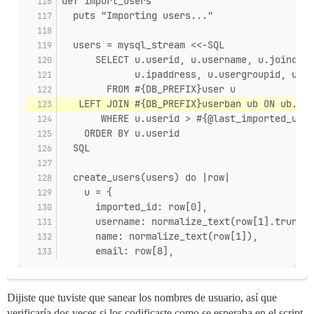
def import_users
  puts "Importing users..."
  users = mysql_stream <<-SQL
      SELECT u.userid, u.username, u.joindate
             u.ipaddress, u.usergroupid, ub.b
        FROM #{DB_PREFIX}user u
   LEFT JOIN #{DB_PREFIX}userban ub ON ub.use
       WHERE u.userid > #{@last_imported_user
    ORDER BY u.userid
  SQL
  create_users(users) do |row|
    u = {
      imported_id: row[0],
      username: normalize_text(row[1].truncat
      name: normalize_text(row[1]),
      email: row[8],
Dijiste que tuviste que sanear los nombres de usuario, así que
verificaría dos veces si los codificaste como se esperaba en el script.