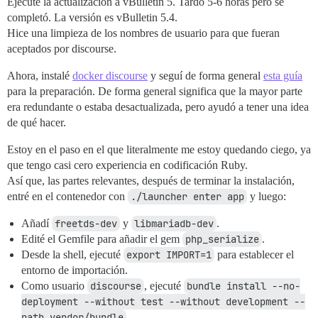
Ejecuté la actualización a vBulletin 5. Tardó 5-6 horas pero se
completó. La versión es vBulletin 5.4.
Hice una limpieza de los nombres de usuario para que fueran
aceptados por discourse.
Ahora, instalé
docker discourse
y seguí de forma general
esta guía
para la preparación. De forma general significa que la mayor parte
era redundante o estaba desactualizada, pero ayudó a tener una idea
de qué hacer.
Estoy en el paso en el que literalmente me estoy quedando ciego, ya
que tengo casi cero experiencia en codificación Ruby.
Así que, las partes relevantes, después de terminar la instalación,
entré en el contenedor con
./launcher enter app
y luego:
Añadí
freetds-dev
y
libmariadb-dev
.
Edité el Gemfile para añadir el gem
php_serialize
.
Desde la shell, ejecuté
export IMPORT=1
para establecer el
entorno de importación.
Como usuario
discourse
, ejecuté
bundle install --no-
deployment --without test --without development --
path vendor/bundle
.