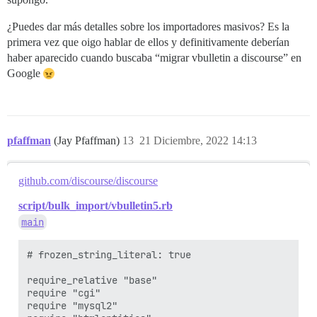
¿Puedes dar más detalles sobre los importadores masivos? Es la
primera vez que oigo hablar de ellos y definitivamente deberían
haber aparecido cuando buscaba “migrar vbulletin a discourse” en
Google
pfaffman
(Jay Pfaffman)
13
21 Diciembre, 2022 14:13
github.com/discourse/discourse
script/bulk_import/vbulletin5.rb
main
# frozen_string_literal: true

require_relative "base"

require "cgi"

require "mysql2"
