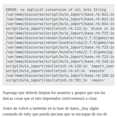
ERROR: no implicit conversion of nil into String

/var/www/discourse/script/bulk_import/base.rb:861:in `
/var/www/discourse/script/bulk_import/base.rb:861:in 
/var/www/discourse/script/bulk_import/base.rb:856:in `
script/bulk_import/vbulletin5.rb:123:in `block in impo
/var/www/discourse/script/bulk_import/base.rb:725:in 
/var/www/discourse/vendor/bundle/ruby/2.7.0/gems/rack
/var/www/discourse/vendor/bundle/ruby/2.7.0/gems/rack
/var/www/discourse/script/bulk_import/base.rb:723:in 
/var/www/discourse/vendor/bundle/ruby/2.7.0/gems/pg-1
/var/www/discourse/script/bulk_import/base.rb:722:in `
/var/www/discourse/script/bulk_import/base.rb:340:in `
script/bulk_import/vbulletin5.rb:120:in `import_users'
script/bulk_import/vbulletin5.rb:63:in `execute'

/var/www/discourse/script/bulk_import/base.rb:100:in `
Supongo que debería limpiar los usuarios y grupos que son las
únicas cosas que el otro importador creó/comenzó a crear.
Antes de volver a meterme en la base de datos, ¿hay algún
comando de ruby que pueda ejecutar que se encargue de eso de