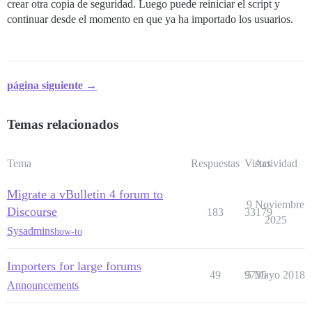
crear otra copia de seguridad. Luego puede reiniciar el script y
continuar desde el momento en que ya ha importado los usuarios.
página siguiente →
Temas relacionados
Tema
Respuestas
Vistas
Actividad
Migrate a vBulletin 4 forum to
9 Noviembre
Discourse
183
33179
2025
Sysadmins
how-to
Importers for large forums
49
9735
5 Mayo 2018
Announcements