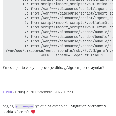
        10: from script/import_scripts/vbulletin5.rb:
         9: from /var/www/discourse/script/import_scr
         8: from /var/www/discourse/script/import_scr
         7: from /var/www/discourse/script/import_scr
         6: from script/import_scripts/vbulletin5.rb:
         5: from script/import_scripts/vbulletin5.rb:
         4: from /var/www/discourse/vendor/bundle/rub
         3: from /var/www/discourse/vendor/bundle/rub
         2: from /var/www/discourse/vendor/bundle/rub
         1: from /var/www/discourse/vendor/bundle/rub
/var/www/discourse/vendor/bundle/ruby/2.7.0/gems/mysq
En este punto estoy un poco perdido. ¿Alguien puede ayudar?
Crius
(Crius)
2
20 Diciembre, 2022 17:29
paging
ya que ha estado en “Migration Vietnam” y
@Canapin
podría saber más