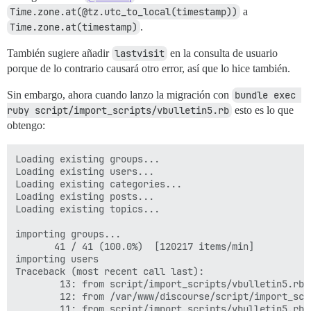
Time.zone.at(@tz.utc_to_local(timestamp))
a
Time.zone.at(timestamp)
.
También sugiere añadir
lastvisit
en la consulta de usuario
porque de lo contrario causará otro error, así que lo hice también.
Sin embargo, ahora cuando lanzo la migración con
bundle exec 
ruby script/import_scripts/vbulletin5.rb
esto es lo que
obtengo:
Loading existing groups...

Loading existing users...

Loading existing categories...

Loading existing posts...

Loading existing topics...

importing groups...

       41 / 41 (100.0%)  [120217 items/min]

importing users

Traceback (most recent call last):

        13: from script/import_scripts/vbulletin5.rb:7
        12: from /var/www/discourse/script/import_scr
        11: from script/import_scripts/vbulletin5.rb:4