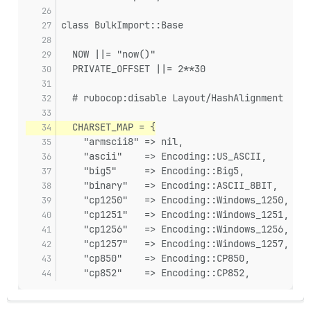
class BulkImport::Base
  NOW ||= "now()"
  PRIVATE_OFFSET ||= 2**30
  # rubocop:disable Layout/HashAlignment
  CHARSET_MAP = {
    "armscii8" => nil,
    "ascii"    => Encoding::US_ASCII,
    "big5"     => Encoding::Big5,
    "binary"   => Encoding::ASCII_8BIT,
    "cp1250"   => Encoding::Windows_1250,
    "cp1251"   => Encoding::Windows_1251,
    "cp1256"   => Encoding::Windows_1256,
    "cp1257"   => Encoding::Windows_1257,
    "cp850"    => Encoding::CP850,
    "cp852"    => Encoding::CP852,