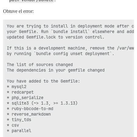
Obtuve el error:
You are trying to install in deployment mode after cha
your Gemfile. Run `bundle install` elsewhere and add t
updated Gemfile.lock to version control.

If this is a development machine, remove the /var/www
by running `bundle config unset deployment`.

The list of sources changed

The dependencies in your gemfile changed

You have added to the Gemfile:

* mysql2

* redcarpet

* php_serialize

* sqlite3 (~> 1.3, >= 1.3.13)

* ruby-bbcode-to-md

* reverse_markdown

* tiny_tds

* csv
