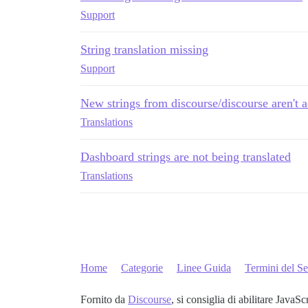
Support
String translation missing
Support
New strings from discourse/discourse aren't
Translations
Dashboard strings are not being translated
Translations
Home
Categorie
Linee Guida
Termini del Se
Fornito da
Discourse
, si consiglia di abilitare JavaSc