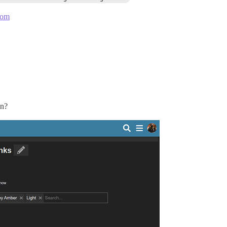
com
on?