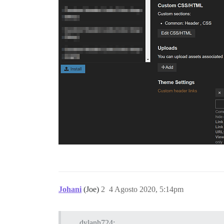
Johani
(Joe)
2
4 Agosto 2020, 5:14pm
dylanh724: