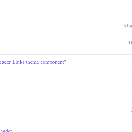
Risp
1
eader Links theme component?
header